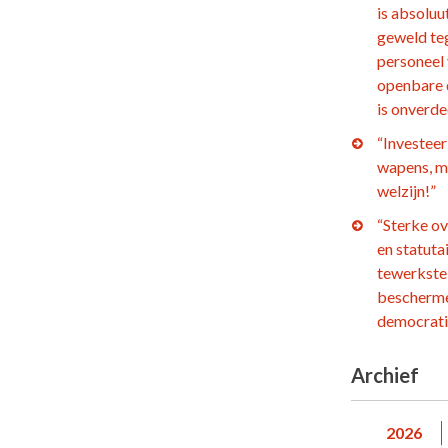
is absoluu
geweld te
personeel
openbare 
is onverd
“Investeer 
wapens, m
welzijn!”
“Sterke o
en statuta
tewerkstel
bescherm
democrati
Archief
2026