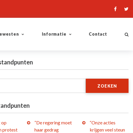
ewesten
Informatie
Contact
 standpunten
ZOEKEN
tandpunten
t op
“De regering moet
“Onze acties
 protest
haar gedrag
krijgen veel steun