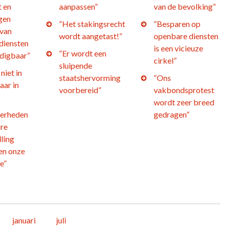
t en
aanpassen”
van de bevolking”
gen
“Het stakingsrecht
“Besparen op
 van
wordt aangetast!”
openbare diensten
diensten
is een vicieuze
“Er wordt een
edigbaar”
cirkel”
sluipende
niet in
staatshervorming
“Ons
aar in
voorbereid”
vakbondsprotest
wordt zeer breed
verheden
gedragen”
ire
ling
en onze
e”
januari
juli