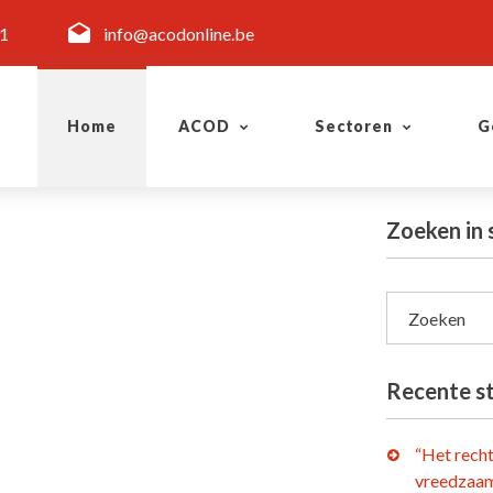
11
info@acodonline.be
Home
ACOD
Sectoren
G
Zoeken in
Zoeken
Recente s
“Het rech
vreedzaam