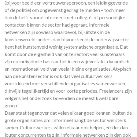
(bijvoorbeeld een vertrouwenspersoon, een leidinggevende
of de politie) om ongewenst gedrag te melden – toch meer
dan de helft vooral informeel met collega’s of persoonlijke
contacten binnen de sector had gepraat. Informele
netwerken zijn sowieso waardevol, bij uitstek in de
kunstenwereld: anders dan bijvoorbeeld de onderwijssector
kent het kunstenveld weinig systematische organisatie. Dat
komt door de eigenheid van onze sector: veel kunstenaars
zijn op individuele basis actief in een wijdvertakt, dynamisch
en internationaal veld van veelal kleine organisaties. Atypisch
aan de kunstensector is ook dat veel cultuurwerkers
voortdurend met verschillende organisaties samenwerken,
dikwijls tegelijkertijd en voor korte periodes. Freelancers zijn
volgens het onderzoek bovendien de meest kwetsbare
groep.
Daar staat tegenover dat velen elkaar goed kennen, buiten de
grote organisaties om. Informeel hangt de sector wél sterk
samen. Cultuurwerkers willen elkaar ook helpen, eerder dan
louter concurrenten te zijn. Informele netwerken zijn dan ook