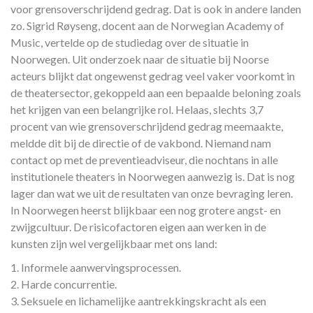
voor grensoverschrijdend gedrag. Dat is ook in andere landen
zo. Sigrid Røyseng, docent aan de Norwegian Academy of
Music, vertelde op de studiedag over de situatie in
Noorwegen. Uit onderzoek naar de situatie bij Noorse
acteurs blijkt dat ongewenst gedrag veel vaker voorkomt in
de theatersector, gekoppeld aan een bepaalde beloning zoals
het krijgen van een belangrijke rol. Helaas, slechts 3,7
procent van wie grensoverschrijdend gedrag meemaakte,
meldde dit bij de directie of de vakbond. Niemand nam
contact op met de preventieadviseur, die nochtans in alle
institutionele theaters in Noorwegen aanwezig is. Dat is nog
lager dan wat we uit de resultaten van onze bevraging leren.
In Noorwegen heerst blijkbaar een nog grotere angst- en
zwijgcultuur. De risicofactoren eigen aan werken in de
kunsten zijn wel vergelijkbaar met ons land:
1. Informele aanwervingsprocessen.
2. Harde concurrentie.
3. Seksuele en lichamelijke aantrekkingskracht als een