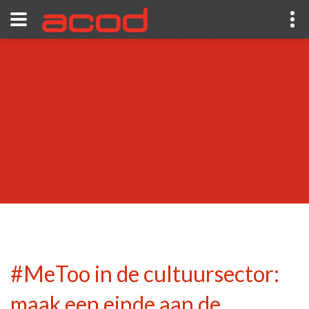
#MeToo in de cultuursector:
maak een einde aan de