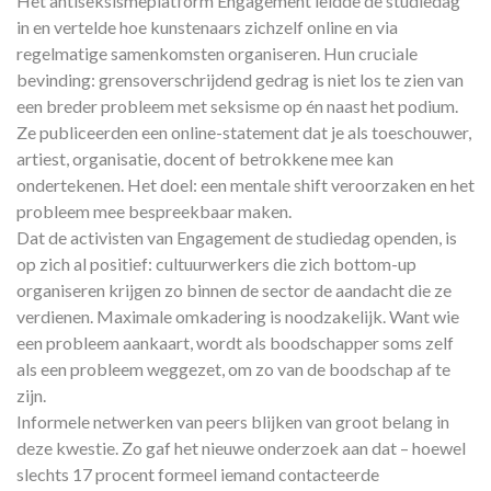
Het antiseksismeplatform Engagement leidde de studiedag
in en vertelde hoe kunstenaars zichzelf online en via
regelmatige samenkomsten organiseren. Hun cruciale
bevinding: grensoverschrijdend gedrag is niet los te zien van
een breder probleem met seksisme op én naast het podium.
Ze publiceerden een online-statement dat je als toeschouwer,
artiest, organisatie, docent of betrokkene mee kan
ondertekenen. Het doel: een mentale shift veroorzaken en het
probleem mee bespreekbaar maken.
Dat de activisten van Engagement de studiedag openden, is
op zich al positief: cultuurwerkers die zich bottom-up
organiseren krijgen zo binnen de sector de aandacht die ze
verdienen. Maximale omkadering is noodzakelijk. Want wie
een probleem aankaart, wordt als boodschapper soms zelf
als een probleem weggezet, om zo van de boodschap af te
zijn.
Informele netwerken van peers blijken van groot belang in
deze kwestie. Zo gaf het nieuwe onderzoek aan dat – hoewel
slechts 17 procent formeel iemand contacteerde