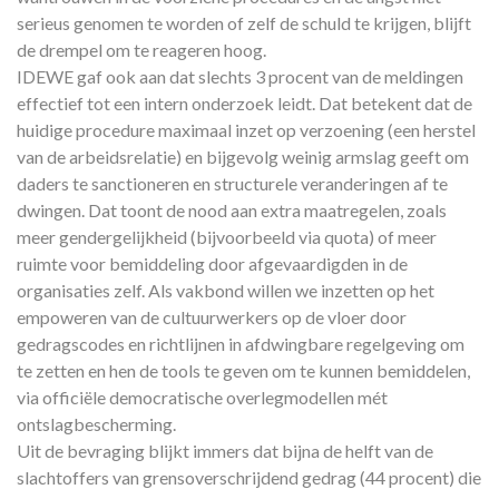
serieus genomen te worden of zelf de schuld te krijgen, blijft
de drempel om te reageren hoog.
IDEWE gaf ook aan dat slechts 3 procent van de meldingen
effectief tot een intern onderzoek leidt. Dat betekent dat de
huidige procedure maximaal inzet op verzoening (een herstel
van de arbeidsrelatie) en bijgevolg weinig armslag geeft om
daders te sanctioneren en structurele veranderingen af te
dwingen. Dat toont de nood aan extra maatregelen, zoals
meer gendergelijkheid (bijvoorbeeld via quota) of meer
ruimte voor bemiddeling door afgevaardigden in de
organisaties zelf. Als vakbond willen we inzetten op het
empoweren van de cultuurwerkers op de vloer door
gedragscodes en richtlijnen in afdwingbare regelgeving om
te zetten en hen de tools te geven om te kunnen bemiddelen,
via officiële democratische overlegmodellen mét
ontslagbescherming.
Uit de bevraging blijkt immers dat bijna de helft van de
slachtoffers van grensoverschrijdend gedrag (44 procent) die