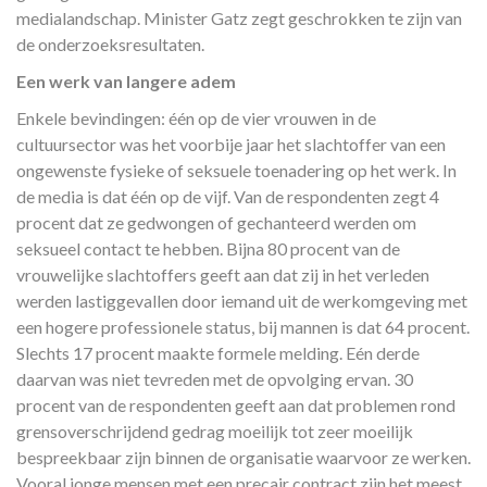
medialandschap. Minister Gatz zegt geschrokken te zijn van
de onderzoeksresultaten.
Een werk van langere adem
Enkele bevindingen: één op de vier vrouwen in de
cultuursector was het voorbije jaar het slachtoffer van een
ongewenste fysieke of seksuele toenadering op het werk. In
de media is dat één op de vijf. Van de respondenten zegt 4
procent dat ze gedwongen of gechanteerd werden om
seksueel contact te hebben. Bijna 80 procent van de
vrouwelijke slachtoffers geeft aan dat zij in het verleden
werden lastiggevallen door iemand uit de werkomgeving met
een hogere professionele status, bij mannen is dat 64 procent.
Slechts 17 procent maakte formele melding. Eén derde
daarvan was niet tevreden met de opvolging ervan. 30
procent van de respondenten geeft aan dat problemen rond
grensoverschrijdend gedrag moeilijk tot zeer moeilijk
bespreekbaar zijn binnen de organisatie waarvoor ze werken.
Vooral jonge mensen met een precair contract zijn het meest