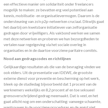
een effectieve manier om solidariteit onder freelancers
mogelijk te maken: ze bevatten erg veel potentieel aan
kennis, mobilisatie- en organisatievermogen. Daarom is de
ondersteuning van zo’n p2p-netwerken cruciaal. Dikwijls gaat
het daarbij om kwetsbare initiatieven van zelforganisatie
gedragen door vrijwilligers. Als vakbond werken we samen
met deze netwerken en proberen we hun bezorgdheden te
vertalen naar regelgeving via het sociale overleg in
organisaties en in de daartoe voorziene paritaire comités.
Nood aan gedragscodes en richtlijnen
Gelijkaardige resultaten als die van de bevraging vinden we
ook elders. Uit de presentatie van IDEWE, de grootste
externe dienst voor preventie en bescherming op het werk,
bleek op de studiedag bijvoorbeeld dat 1 procent van de
werknemers wekelijks en 8,2 procent af en toe seksueel
grensoverschrijdend gedrag meemaakt. Dat is veel, en het
gaat allicht nog om een onderschatting: vanwege schaamte,
wantrouwen in de voorziene procedures en de angst niet