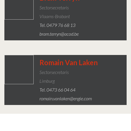
Sectorsecretaris
Vlaams-Brabant
Tel. 0479 76 68 13
bram.terryn@acod.be
Romain Van Laken
Sectorsecretaris
Limburg
Tel. 0473 66 04 64
romain.vanlaken@engie.com