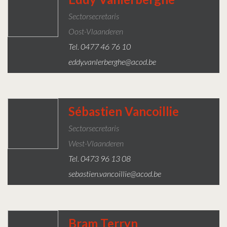
Sectorsecretaris
Oost-Vlaanderen
Tel. 0477 46 76 10
eddy.vanlerberghe@acod.be
Sébastien Vancoillie
Sectorsecretaris
West-Vlaanderen
Tel. 0473 96 13 08
sebastien.vancoillie@acod.be
Bram Terryn