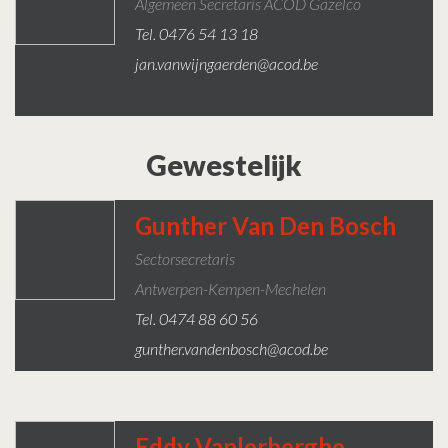
Algemeen Secretaris ACOD Gazelco
Tel. 0476 54 13 18
jan.vanwijngaerden@acod.be
Gewestelijk
Gunther Van Den Bosch
Sectorsecretaris
Antwerpen-Kempen-Mechelen
Tel. 0474 88 60 56
gunther.vandenbosch@acod.be
Eddy Vanlerberghe