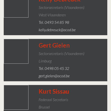
Sectorsecretaris (Vlaanderen)
West-Vlaanderen
Tel. 0493 54 85 98
kelly.debreuck@acod.be
Gert Gielen
Sectorsecretaris (Vlaanderen)
Limburg
Tel. 0498 05 45 32
gert.gielen@acod.be
Kurt Sissau
Federaal Secretaris
Brussel