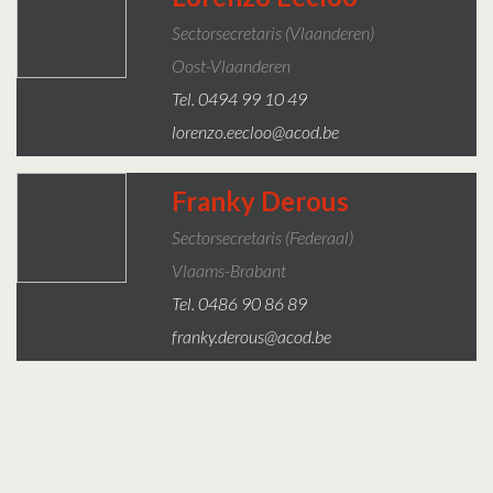
Sectorsecretaris (Vlaanderen)
Oost-Vlaanderen
Tel. 0494 99 10 49
lorenzo.eecloo@acod.be
Franky Derous
Sectorsecretaris (federaal)
Vlaams-Brabant
Tel. 0486 90 86 89
franky.derous@acod.be