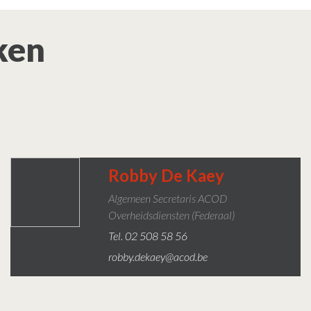
ken
Robby De Kaey
Algemeen Secretaris ACOD
Overheidsdiensten (federaal)
Tel. 02 508 58 56
robby.dekaey@acod.be