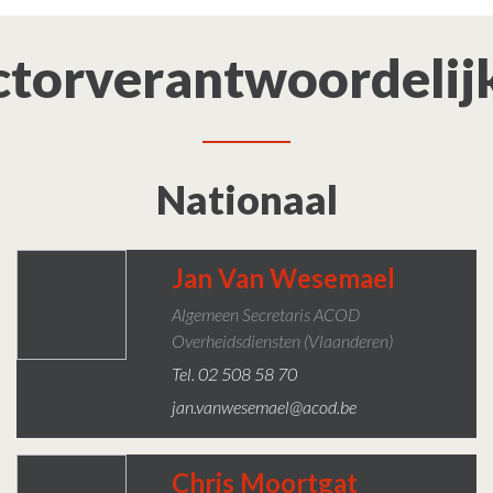
ctorverantwoordelij
Nationaal
Jan Van Wesemael
Algemeen Secretaris ACOD
Overheidsdiensten (Vlaanderen)
Tel. 02 508 58 70
jan.vanwesemael@acod.be
Chris Moortgat