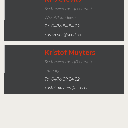
Sectorsecretaris (federaal)
West-Vlaanderen
Tel. 0476 54 54 22
kris.crevits@acod.be
Kristof Muyters
Sectorsecretaris (Federaal)
Limburg
Tel. 0476 39 24 02
kristof.muyters@acod.be