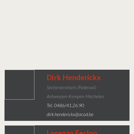
Dirk Henderickx
Sectorsecretaris (federaal)
Antwerpen-Kempen-Mechelen
Tel. 0486/41.26.90
dirk.henderickx@acod.be
Lorenzo Eecloo