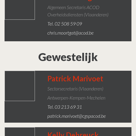
Algemeen Secretaris ACOD
Overheidsdiensten (Vlaanderen)
Tel. 02 508 59 09
chris.moortgat@acod.be
Gewestelijk
Patrick Marivoet
Sectorsecretaris (Vlaanderen)
Antwerpen-Kempen-Mechelen
Tel. 03 213 69 31
patrick.marivoet@cgspacod.be
Kelly Debreuck