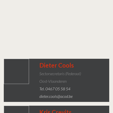
Dieter Cools
Sectorsecretaris (federaal)
Oost-Vlaanderen
Tel. 0467 05 58 54
dieter.cools@acod.be
Kris Crevits