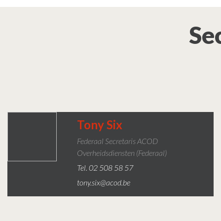
Se
Tony Six
Federaal Secretaris ACOD
Overheidsdiensten (federaal)
Tel. 02 508 58 57
tony.six@acod.be