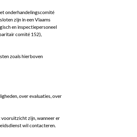
 het onderhandelingscomité
oten zijn in een Vlaams
isch en inspectiepersoneel
paritair comité 152),
sten zoals hierboven
gheden, over evaluaties, over
ooruitzicht zijn, wanneer er
heidsdienst wil contacteren.