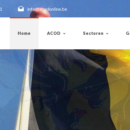
11
info@acodonline.be
Home
ACOD
Sectoren
G