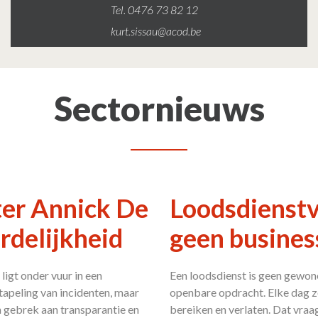
Tel. 0476 73 82 12
kurt.sissau@acod.be
Sectornieuws
ter Annick De
Loodsdienstve
rdelijkheid
geen busines
igt onder vuur in een
Een loodsdienst is geen gewone
stapeling van incidenten, maar
openbare opdracht. Elke dag z
 gebrek aan transparantie en
bereiken en verlaten. Dat vraag