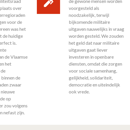
iteitsraad
de gewone mensen worden
plaats over
voorgesteld als
oerregioraden
noodzakelijk, terwijl
gen voor de
bijkomende militaire
ereen was het
uitgaven nauwelijks in vraag
t de huidige
worden gesteld. We zouden
rfect is.
het geld dat naar militaire
ente
uitgaven gaat liever
an de Vlaamse
investeren in openbare
en het
diensten, omdat die zorgen
 de
voor sociale samenhang,
 binnen de
gelijkheid, solidariteit,
aden zwaar
democratie en uiteindelijk
n nieuwe
ook vrede.
de op
er zou volgens
 nefast zijn.