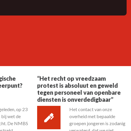
gische
“Het recht op vreedzaam
eerpunt?
protest is absoluut en geweld
tegen personeel van openbare
diensten is onverdedigbaar”
geleden, op 23
Het contact van onze
 bij wet de
overheid met bepaalde
cht. De NMBS
groepen jongeren is zodanig
estrekt
verwaterd, dat we niet