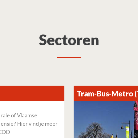
Sectoren
Tram-Bus-Metro 
erale of Vlaamse
fensie? Hier vind je meer
ACOD