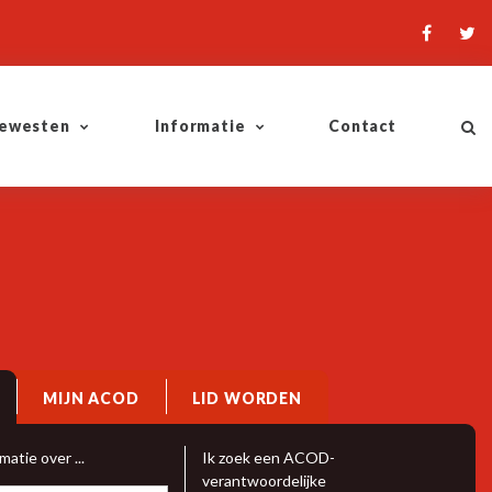
ewesten
Informatie
Contact
MIJN ACOD
LID WORDEN
ervoerregioraden:
Tr
matie over ...
Ik zoek een ACOD-
verantwoordelijke