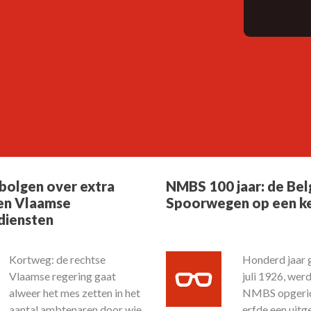
olgen over extra
NMBS 100 jaar: de Bel
en Vlaamse
Spoorwegen op een k
diensten
Kortweg: de rechtse
Honderd jaar 
Vlaamse regering gaat
juli 1926, werd
alweer het mes zetten in het
NMBS opgeri
aantal ambtenaren door wie
erfde een uitg