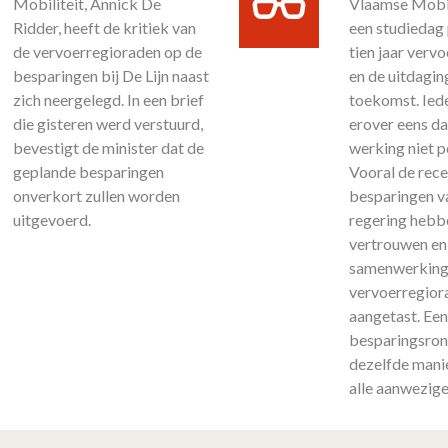
Mobiliteit, Annick De
Vlaamse Mobil
Ridder, heeft de kritiek van
een studiedag 
de vervoerregioraden op de
tien jaar verv
besparingen bij De Lijn naast
en de uitdagin
zich neergelegd. In een brief
toekomst. Ied
die gisteren werd verstuurd,
erover eens da
bevestigt de minister dat de
werking niet pe
geplande besparingen
Vooral de rec
onverkort zullen worden
besparingen v
uitgevoerd.
regering hebb
vertrouwen en
samenwerking
vervoerregior
aangetast. Ee
besparingsron
dezelfde mani
alle aanwezigen