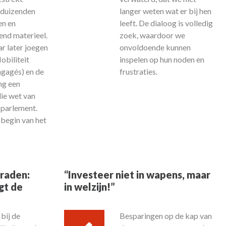
 duizenden
langer weten wat er bij hen
en en
leeft. De dialoog is volledig
end materieel.
zoek, waardoor we
ar later joegen
onvoldoende kunnen
obiliteit
inspelen op hun noden en
ngagés) en de
frustraties.
ng een
die wet van
 parlement.
 begin van het
oraden:
“Investeer niet in wapens, maar
gt de
in welzijn!”
 bij de
Besparingen op de kap van