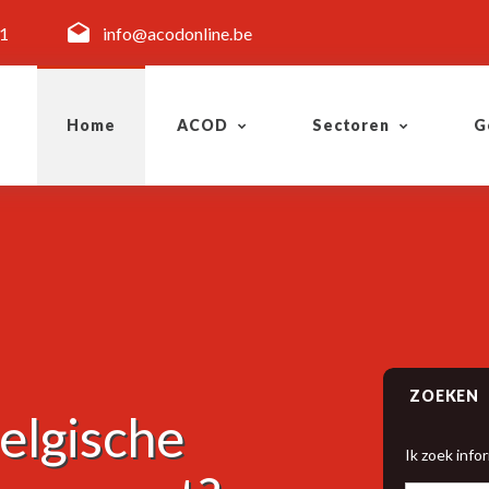
11
info@acodonline.be
Home
ACOD
Sectoren
G
ZOEKEN
elgische
Tien jaar v
Ik zoek infor