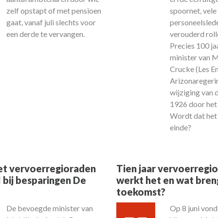
zelf opstapt of met pensioen
spoornet, vele
gaat, vanaf juli slechts voor
personeelsled
een derde te vervangen.
verouderd roll
Precies 100 ja
minister van M
Crucke (Les E
Arizonaregeri
wijziging van 
1926 door het
Wordt dat het
einde?
zet vervoerregioraden
Tien jaar vervoerregi
 bij besparingen De
werkt het en wat bren
toekomst?
De bevoegde minister van
Op 8 juni vond