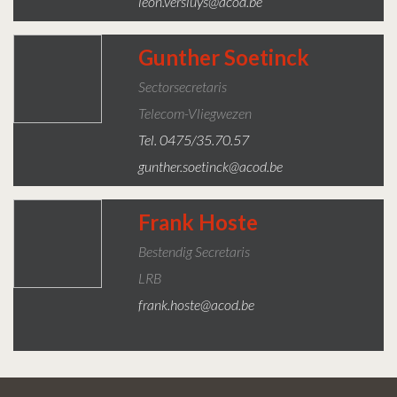
leon.versluys@acod.be
Gunther Soetinck
Sectorsecretaris
Telecom-Vliegwezen
Tel. 0475/35.70.57
gunther.soetinck@acod.be
Frank Hoste
Bestendig Secretaris
LRB
frank.hoste@acod.be