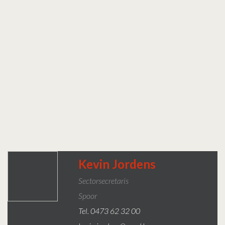
Kevin Jordens
Sectorsecretaris
Spoor
Tel. 0473 62 32 00