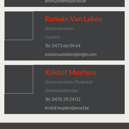
kevin.jordens@acod.be
Romain Van Laken
Sectorsecretaris
Gazelco
Tel. 0473 66 04 64
romain.vanlaken@engie.com
Kristof Muyters
Sectorsecretaris (Federaal)
Overheidsdiensten
Tel. 0476 39 24 02
kristof.muyters@acod.be