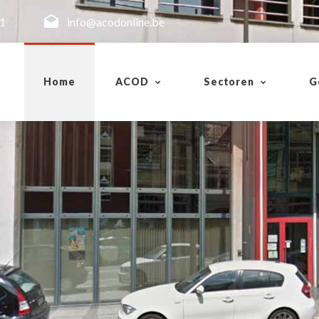
11
info@acodonline.be
Home
ACOD
Sectoren
G