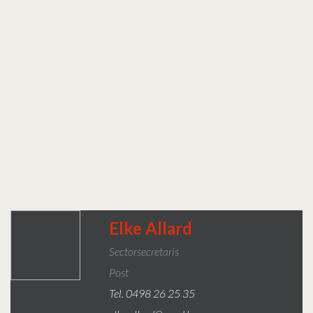
Elke Allard
Sectorsecretaris
Post
Tel. 0498 26 25 35