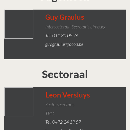
Guy Graulus
Intersectoraal Secretaris Limburg
Tel. 011 30 09 76
guy.graulus@acod.be
Sectoraal
Leon Versluys
Sectorsecretaris
TBM
Tel. 0472 24 19 57