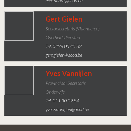
elke.allard@acod.be
Gert Gielen
Sectorsecretaris (Vlaanderen)
Overheidsdiensten
Tel. 0498 05 45 32
gert.gielen@acod.be
Yves Vannijlen
Provinciaal Secretaris
Onderwijs
Tel. 011 30 09 84
yves.vannijlen@acod.be