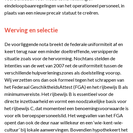
eindeloopbaanregelingen van het operationeel personeel, in
plaats van een nieuw precair statuut te creëren.
Werving en selectie
De voorliggende nota breekt de federale uniformiteit af en
keert terug naar een minder doeltreffende, versnipperde
situatie zoals voor de hervorming. Nochtans stelden de
intenties van de wet van 2007 net de uniformiteit tussen de
verschillende hulpverleningszones als doelstelling voorop.
Wij verzetten ons dan ook formeel tegen het schrappen van
het Federaal GeschiktheidsAttest (FGA) en het rijbewijs B als
minimumvereiste. Het rijbewijs B is essentieel voor de
directe inzetbaarheid en vormt een noodzakelijke basis voor
het rijbewijs C, dat momenteel een benoemingsvoorwaarde is
voor elk beroepspersoneelslid. Het wegvallen van het FGA
opent dan ook de deur naar willekeur en een ‘wie-kent-wie-
cultuur’ bij lokale aanwervingen. Bovendien hypothekeert het