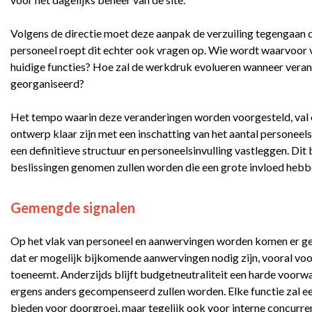
Volgens de directie moet deze aanpak de verzuiling tegengaan di
personeel roept dit echter ook vragen op. Wie wordt waarvoor 
huidige functies? Hoe zal de werkdruk evolueren wanneer ver
georganiseerd?
Het tempo waarin deze veranderingen worden voorgesteld, val o
ontwerp klaar zijn met een inschatting van het aantal personeels
een definitieve structuur en personeelsinvulling vastleggen. Dit
beslissingen genomen zullen worden die een grote invloed heb
Gemengde signalen
Op het vlak van personeel en aanwervingen worden komen er g
dat er mogelijk bijkomende aanwervingen nodig zijn, vooral voor
toeneemt. Anderzijds blijft budgetneutraliteit een harde voor
ergens anders gecompenseerd zullen worden. Elke functie zal e
bieden voor doorgroei, maar tegelijk ook voor interne concurre