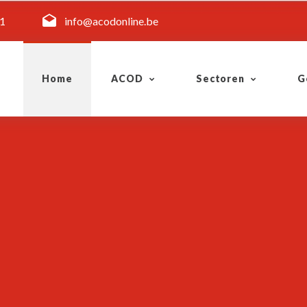
11
info@acodonline.be
Home
ACOD
Sectoren
G