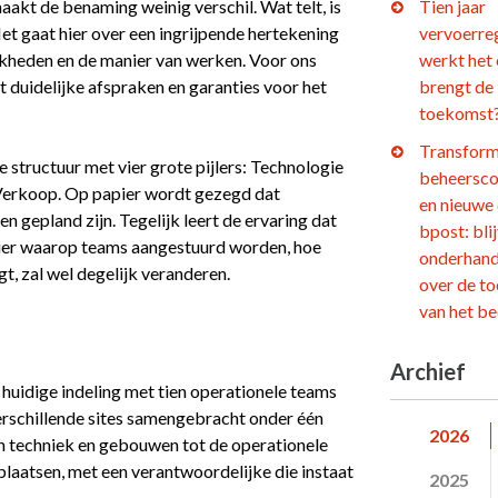
maakt de benaming weinig verschil. Wat telt, is
Tien jaar
Het gaat hier over een ingrijpende hertekening
vervoerre
jkheden en de manier van werken. Voor ons
werkt het
 duidelijke afspraken en garanties voor het
brengt de
toekomst
Transform
we structuur met vier grote pijlers: Technologie
beheersco
 Verkoop. Op papier wordt gezegd dat
en nieuwe
n gepland zijn. Tegelijk leert de ervaring dat
bpost: bli
anier waarop teams aangestuurd worden, hoe
onderhand
, zal wel degelijk veranderen.
over de t
van het be
Archief
 huidige indeling met tien operationele teams
verschillende sites samengebracht onder één
2026
an techniek en gebouwen tot de operationele
plaatsen, met een verantwoordelijke die instaat
2025