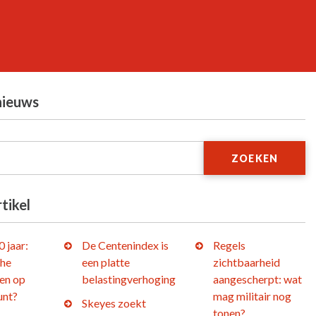
nieuws
ZOEKEN
tikel
 jaar:
De Centenindex is
Regels
che
een platte
zichtbaarheid
en op
belastingverhoging
aangescherpt: wat
unt?
mag militair nog
Skeyes zoekt
tonen?