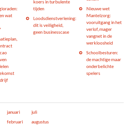
koers in turbulente
gioraden:
tijden
Nieuwe wet
 en wat
Mantelzorg:
Loodsdienstverlening:
vooruitgang in het
dit is veiligheid,
?
verlof, mager
geen businesscase
vangnet in de
atieplan,
werkloosheid
ntract
 cao
Schoolbesturen:
jven
de machtige maar
elen
onderbelichte
oekomst
spelers
drijf
januari
juli
februari
augustus