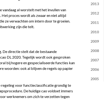
2013
e vandaag al worstelt met het invullen van
2012
 Het proces wordt als zwaar en niet altijd
 die ze verwachten om intern door te groeien.
2011
twerking zijn die telt.
2010
2009
2008
g. De directie stelt dat de bestaande
s cao DL 2020. Tegelijk wordt ook gesproken
2007
ral bij hogere en gespecialiseerde functies kan
dere woorden: ook al blijven de regels op papier
2006
2005
egeling voor functieclassificatie grondig te
oepsprocedure. De huidige cao voldoet immers
 voor werknemers om zich te verzetten tegen