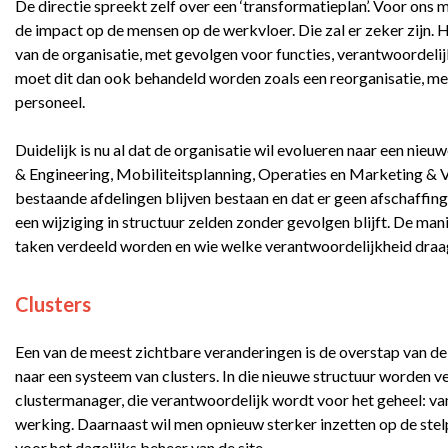
De directie spreekt zelf over een ‘transformatieplan’. Voor ons 
de impact op de mensen op de werkvloer. Die zal er zeker zijn. 
van de organisatie, met gevolgen voor functies, verantwoordeli
moet dit dan ook behandeld worden zoals een reorganisatie, met
personeel.
Duidelijk is nu al dat de organisatie wil evolueren naar een nieu
& Engineering, Mobiliteitsplanning, Operaties en Marketing &
bestaande afdelingen blijven bestaan en dat er geen afschaffinge
een wijziging in structuur zelden zonder gevolgen blijft. De m
taken verdeeld worden en wie welke verantwoordelijkheid draagt
Clusters
Een van de meest zichtbare veranderingen is de overstap van de
naar een systeem van clusters. In die nieuwe structuur worden 
clustermanager, die verantwoordelijk wordt voor het geheel: v
werking. Daarnaast wil men opnieuw sterker inzetten op de stel
voor het dagelijks beheer van de site.