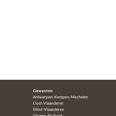
Gewesten
Antwerpen-Kempen-Mechelen
Oost-Vlaanderen
West-Vlaanderen
Vlaams-Brabant