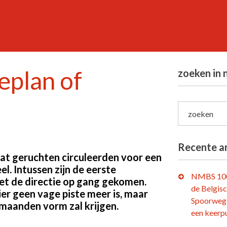
eplan of
zoeken in 
zoeken
Recente ar
 wat geruchten circuleerden voor een
l. Intussen zijn de eerste
NMBS 100
met de directie op gang gekomen.
de Belgis
er geen vage piste meer is, maar
Spoorweg
maanden vorm zal krijgen.
een keerp