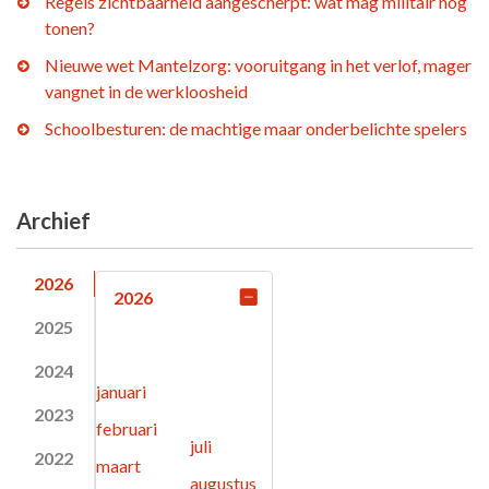
Regels zichtbaarheid aangescherpt: wat mag militair nog
tonen?
Nieuwe wet Mantelzorg: vooruitgang in het verlof, mager
vangnet in de werkloosheid
Schoolbesturen: de machtige maar onderbelichte spelers
Archief
2026
2026
2025
2024
januari
2023
februari
juli
2022
maart
augustus