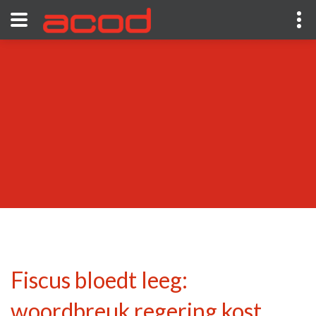
Fiscus bloedt leeg:
woordbreuk regering kost