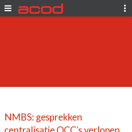
NMBS: gesprekken
centralisatie OCC’s verlopen