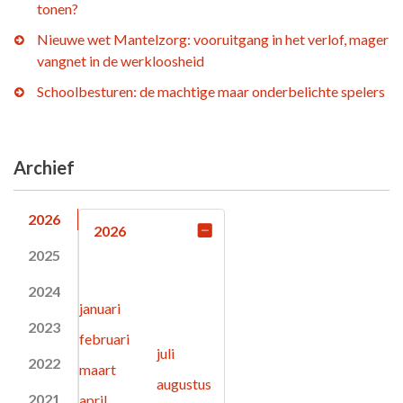
tonen?
Nieuwe wet Mantelzorg: vooruitgang in het verlof, mager
vangnet in de werkloosheid
Schoolbesturen: de machtige maar onderbelichte spelers
Archief
2026
2026
2025
2024
januari
2023
februari
juli
2022
maart
augustus
2021
april