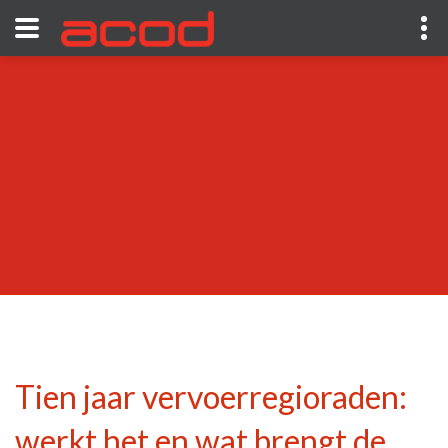
Tien jaar vervoerregioraden:
werkt het en wat brengt de