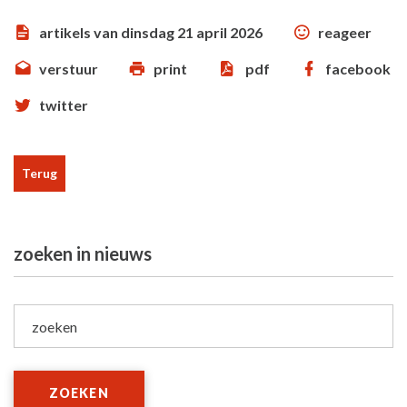
artikels van dinsdag 21 april 2026
reageer
verstuur
print
pdf
facebook
twitter
Terug
zoeken in nieuws
zoeken
ZOEKEN