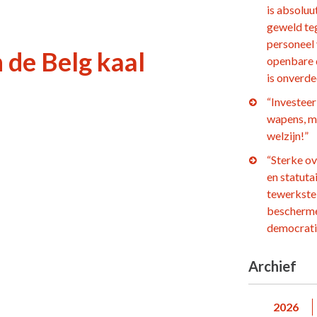
is absoluu
geweld te
personeel
de Belg kaal
openbare 
is onverd
“Investeer 
wapens, m
welzijn!”
“Sterke o
en statuta
tewerkstel
bescherm
democrati
Archief
2026