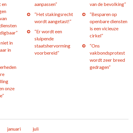
t en
aanpassen”
van de bevolking”
gen
“Het stakingsrecht
“Besparen op
 van
wordt aangetast!”
openbare diensten
diensten
is een vicieuze
“Er wordt een
edigbaar”
cirkel”
sluipende
niet in
staatshervorming
“Ons
aar in
voorbereid”
vakbondsprotest
wordt zeer breed
verheden
gedragen”
ire
ling
en onze
e”
januari
juli