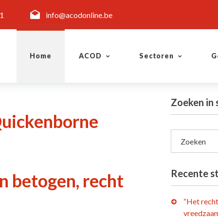
11
info@acodonline.be
Home
ACOD
Sectoren
G
Zoeken in
Quickenborne
Zoeken
Recente s
n betogen, recht
“Het rech
vreedzaam