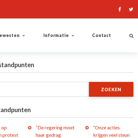
ewesten
Informatie
Contact
 standpunten
ZOEKEN
tandpunten
t op
“De regering moet
“Onze acties
 protest
haar gedrag
krijgen veel steun