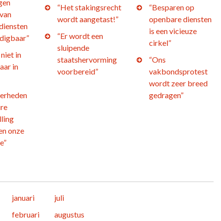
gen
“Het stakingsrecht
“Besparen op
 van
wordt aangetast!”
openbare diensten
diensten
is een vicieuze
“Er wordt een
edigbaar”
cirkel”
sluipende
niet in
staatshervorming
“Ons
aar in
voorbereid”
vakbondsprotest
wordt zeer breed
verheden
gedragen”
ire
ling
en onze
e”
januari
juli
februari
augustus