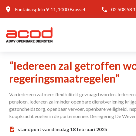
Fontainasplein 9-11, 1000 Brussel
02 508 58 
“Iedereen zal getroffen w
regeringsmaatregelen”
Van iedereen zal meer flexibiliteit gevraagd worden. Iederee
pensioen. Iedereen zal minder openbare dienstverlening krijg
gezondheidszorg, openbaar vervoer, openbare veiligheid, inspe
koopkracht voelen in de portemonnee. De regering De Wever-
standpunt van dinsdag 18 februari 2025