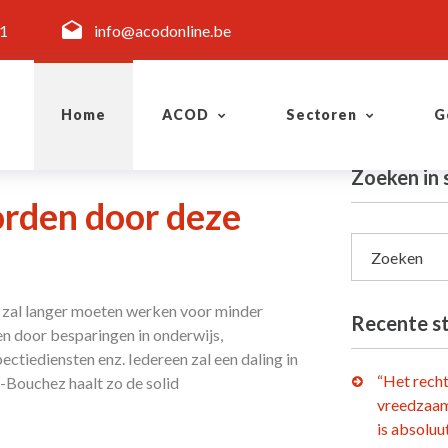
11
info@acodonline.be
Home
ACOD
Sectoren
G
Zoeken in
orden door deze
Zoeken
n zal langer moeten werken voor minder
Recente s
en door besparingen in onderwijs,
ctiediensten enz. Iedereen zal een daling in
“Het rech
Bouchez haalt zo de solid
vreedzaam
is absoluu