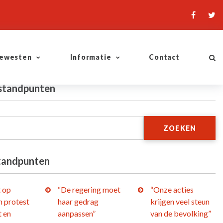
ewesten
Informatie
Contact
 standpunten
ZOEKEN
tandpunten
t op
“De regering moet
“Onze acties
 protest
haar gedrag
krijgen veel steun
t en
aanpassen”
van de bevolking”