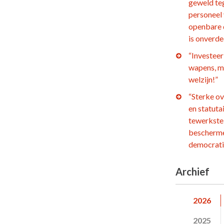
geweld te
personeel
openbare 
is onverd
“Investeer 
wapens, m
welzijn!”
“Sterke o
en statuta
tewerkstel
bescherm
democrati
Archief
2026
2025