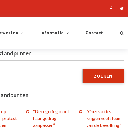
ewesten
Informatie
Contact
 standpunten
ZOEKEN
tandpunten
t op
“De regering moet
“Onze acties
 protest
haar gedrag
krijgen veel steun
t en
aanpassen”
van de bevolking”