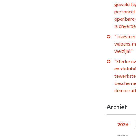
geweld te
personeel
openbare 
is onverd
“Investeer 
wapens, m
welzijn!”
“Sterke o
en statuta
tewerkstel
bescherm
democrati
Archief
2026