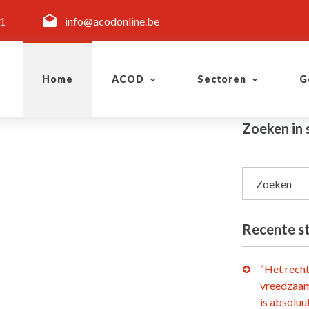
11
info@acodonline.be
Home
ACOD
Sectoren
G
Zoeken in
Zoeken
Recente s
“Het rech
vreedzaam
is absoluu