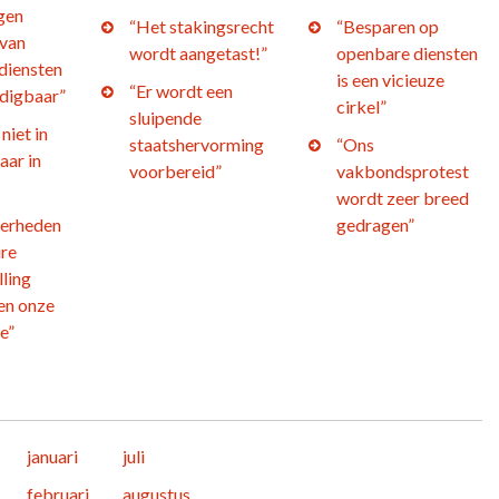
gen
“Het stakingsrecht
“Besparen op
 van
wordt aangetast!”
openbare diensten
diensten
is een vicieuze
“Er wordt een
edigbaar”
cirkel”
sluipende
niet in
staatshervorming
“Ons
aar in
voorbereid”
vakbondsprotest
wordt zeer breed
verheden
gedragen”
ire
ling
en onze
e”
januari
juli
februari
augustus