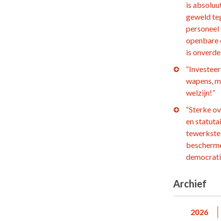
is absoluu
geweld te
personeel
openbare 
is onverd
“Investeer 
wapens, m
welzijn!”
“Sterke o
en statuta
tewerkstel
bescherm
democrati
Archief
2026