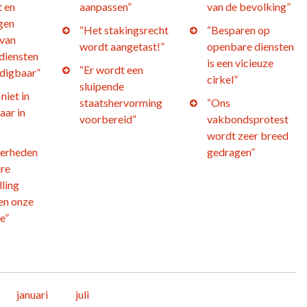
t en
aanpassen”
van de bevolking”
gen
“Het stakingsrecht
“Besparen op
 van
wordt aangetast!”
openbare diensten
diensten
is een vicieuze
“Er wordt een
edigbaar”
cirkel”
sluipende
niet in
staatshervorming
“Ons
aar in
voorbereid”
vakbondsprotest
wordt zeer breed
verheden
gedragen”
ire
ling
en onze
e”
januari
juli