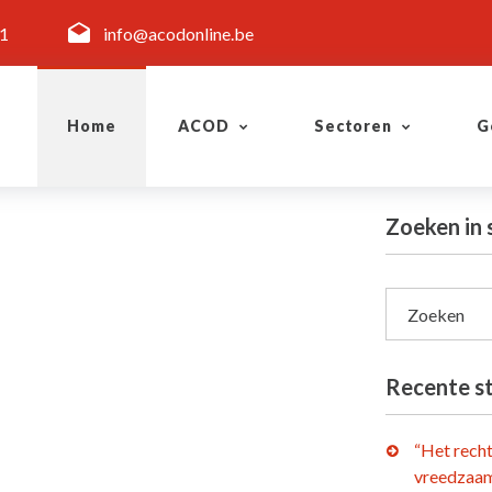
11
info@acodonline.be
Home
ACOD
Sectoren
G
Zoeken in
Zoeken
Recente s
“Het rech
vreedzaam