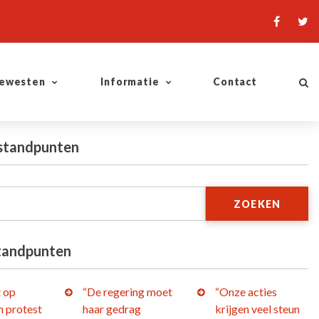
ewesten
Informatie
Contact
 standpunten
ZOEKEN
tandpunten
t op
“De regering moet
“Onze acties
 protest
haar gedrag
krijgen veel steun