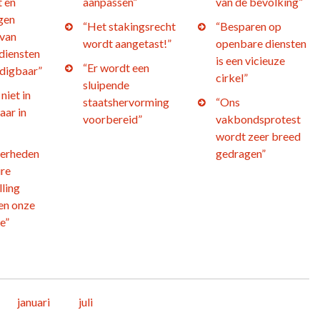
t en
aanpassen”
van de bevolking”
gen
“Het stakingsrecht
“Besparen op
 van
wordt aangetast!”
openbare diensten
diensten
is een vicieuze
“Er wordt een
edigbaar”
cirkel”
sluipende
niet in
staatshervorming
“Ons
aar in
voorbereid”
vakbondsprotest
wordt zeer breed
verheden
gedragen”
ire
ling
en onze
e”
januari
juli