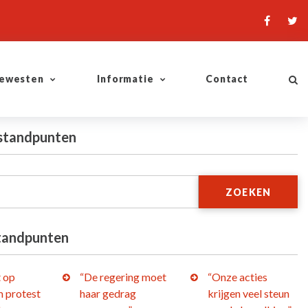
ewesten
Informatie
Contact
 standpunten
ZOEKEN
tandpunten
t op
“De regering moet
“Onze acties
 protest
haar gedrag
krijgen veel steun