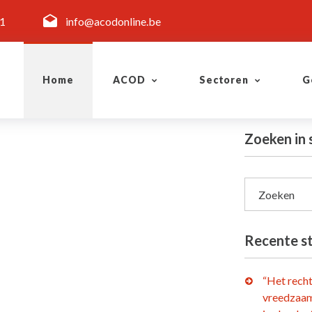
11
info@acodonline.be
Home
ACOD
Sectoren
G
Zoeken in
Zoeken
Recente s
“Het rech
vreedzaam