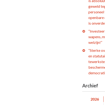
is absoluu
geweld te
personeel
openbare 
is onverd
“Investeer 
wapens, m
welzijn!”
“Sterke o
en statuta
tewerkstel
bescherm
democrati
Archief
2026