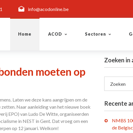
11
info@acodonline.be
Home
ACOD
Sectoren
G
Zoeken in 
kbonden moeten op
Zoeken
emens. Laten we deze kans aangrijpen om de
Recente ar
 zetten. Naar aanleiding van het nieuwe boek
geverij EPO) van Ludo De Witte, organiseerden
NMBS 100
cialisme in NEST in Gent. Dat vroeg om een
de Belgis
erpen op 12 januari. Welkom!