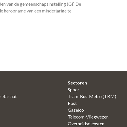
n van de gemeenschapsinstelling (GI) De
 heropname van een minderjarige te
Sectoren
Spoor
etariaat
Tram-Bus-Metro (TBM)
Post
Gazelco
Telecom-Vliegwezen
Overheidsdiensten