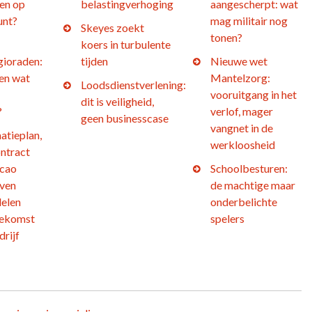
en op
belastingverhoging
aangescherpt: wat
unt?
mag militair nog
Skeyes zoekt
tonen?
koers in turbulente
gioraden:
tijden
Nieuwe wet
 en wat
Mantelzorg:
Loodsdienstverlening:
vooruitgang in het
dit is veiligheid,
?
verlof, mager
geen businesscase
vangnet in de
atieplan,
werkloosheid
ntract
 cao
Schoolbesturen:
jven
de machtige maar
elen
onderbelichte
oekomst
spelers
drijf