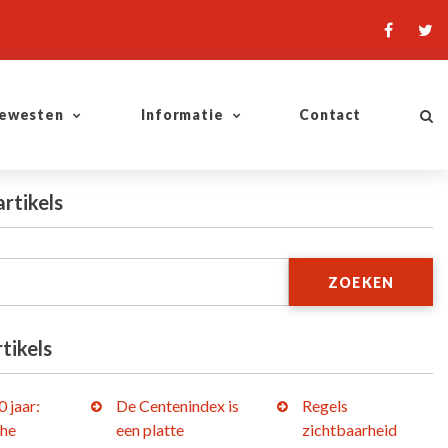
ewesten
Informatie
Contact
artikels
ZOEKEN
tikels
 jaar:
De Centenindex is
Regels
che
een platte
zichtbaarheid