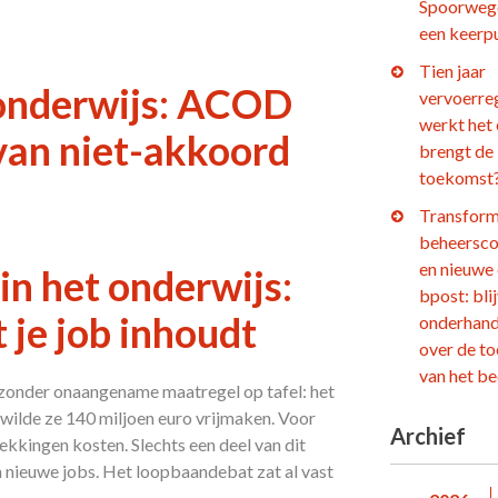
Spoorweg
een keerp
Tien jaar
 onderwijs: ACOD
vervoerre
werkt het
van niet-akkoord
brengt de
toekomst
Transform
beheersco
en nieuwe
in het onderwijs:
bpost: bli
t je job inhoudt
onderhand
over de t
van het be
ijzonder onaangename maatregel op tafel: het
wilde ze 140 miljoen euro vrijmaken. Voor
Archief
ekkingen kosten. Slechts een deel van dit
 nieuwe jobs. Het loopbaandebat zat al vast