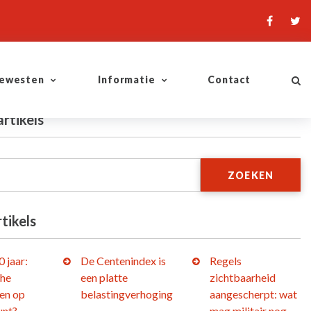
ewesten
Informatie
Contact
artikels
ZOEKEN
tikels
 jaar:
De Centenindex is
Regels
che
een platte
zichtbaarheid
en op
belastingverhoging
aangescherpt: wat
unt?
mag militair nog