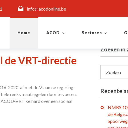
11
info@acodonline.be
Home
ACOD
Sectoren
G
Zoeken in 
l de VRT-directie
Zoeken
016-2020’ af met de Vlaamse regering.
Recente ar
 hele reeks maatregelen door te voeren.
elt ACOD-VRT keihard over een sociaal
NMBS 100
de Belgis
Spoorweg
een keerp