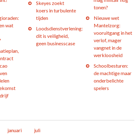
Skeyes zoekt
tonen?
koers in turbulente
gioraden:
tijden
Nieuwe wet
 en wat
Mantelzorg:
Loodsdienstverlening:
vooruitgang in het
dit is veiligheid,
?
verlof, mager
geen businesscase
vangnet in de
atieplan,
werkloosheid
ntract
 cao
Schoolbesturen:
jven
de machtige maar
elen
onderbelichte
oekomst
spelers
drijf
januari
juli