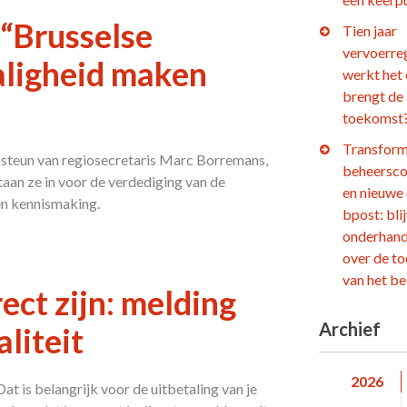
“Brusselse
Tien jaar
vervoerre
taligheid maken
werkt het
brengt de
toekomst
Transform
steun van regiosecretaris Marc Borremans,
beheersco
aan ze in voor de verdediging van de
en nieuwe
en kennismaking.
bpost: bli
onderhand
over de t
van het be
ect zijn: melding
Archief
liteit
2026
t is belangrijk voor de uitbetaling van je