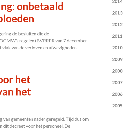
2014
ng: onbetaald
2013
 bloeden
2012
ering de besluiten die de
2011
 en OCMW’s regelen (BVRRPR van 7 december
vlak van de verloven en afwezigheden.
2010
2009
2008
oor het
2007
van het
2006
2005
ng van gemeenten nader geregeld. Tijd dus om
van dit decreet voor het personeel. De