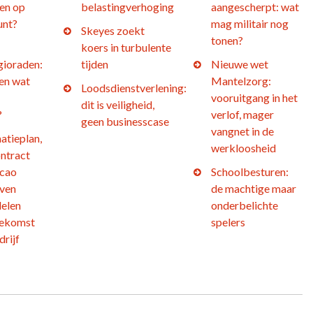
en op
belastingverhoging
aangescherpt: wat
unt?
mag militair nog
Skeyes zoekt
tonen?
koers in turbulente
gioraden:
tijden
Nieuwe wet
 en wat
Mantelzorg:
Loodsdienstverlening:
vooruitgang in het
dit is veiligheid,
?
verlof, mager
geen businesscase
vangnet in de
atieplan,
werkloosheid
ntract
 cao
Schoolbesturen:
jven
de machtige maar
elen
onderbelichte
oekomst
spelers
drijf