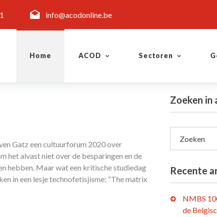
11
info@acodonline.be
Home
ACOD
Sectoren
G
Zoeken in 
Zoeken
Sven Gatz een cultuurforum 2020 over
om het alvast niet over de besparingen en de
en hebben. Maar wat een kritische studiedag
Recente ar
ken in een lesje technofetisjisme: “The matrix
NMBS 100
de Belgis