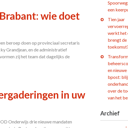
Spoorweg
een keerp
rabant: wie doet
Tien jaar
vervoerre
werkt het
brengt de
n beroep doen op provinciaal secretaris
toekomst
cky Grandjean, en de administratief
rmen zij het team dat dagelijks de
Transform
beheersco
en nieuwe
bpost: bli
onderhand
over de t
ergaderingen in uw
van het be
Archief
COD Onderwijs drie nieuwe mandaten