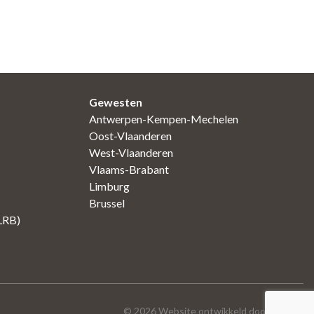
Gewesten
Antwerpen-Kempen-Mechelen
Oost-Vlaanderen
West-Vlaanderen
Vlaams-Brabant
Limburg
Brussel
(LRB)
©
2026
Website ontwikkeld door Arofex.