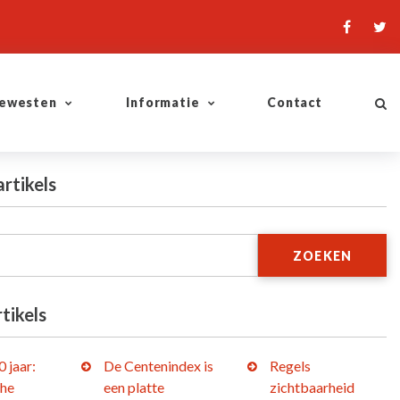
ewesten
Informatie
Contact
artikels
ZOEKEN
tikels
 jaar:
De Centenindex is
Regels
che
een platte
zichtbaarheid