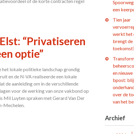
satievoordeel of de korte contracten regel
Spoorweg
een keerp
Tien jaar
vervoerre
werkt het
lst: “Privatiseren
brengt de
toekomst
een optie”
Transform
beheersco
het lokale politieke landschap grondig
en nieuwe
eruit en de N-VA realiseerde een lokale
bpost: bli
t de aanleiding om in de verschillende
onderhand
slagen voor de werking van onze vakbond op
over de t
aris Mil Luyten spraken met Gerard Van Der
van het be
n-Mechelen.
Archief