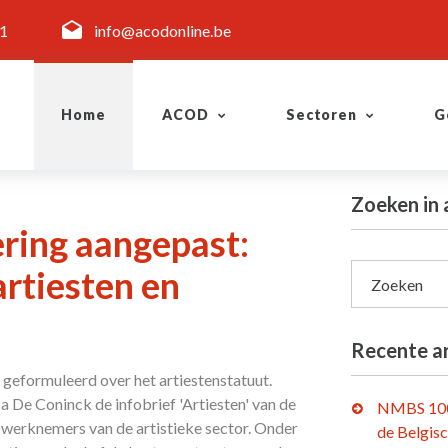
11
info@acodonline.be
Home
ACOD
Sectoren
G
Zoeken in 
ring aangepast:
artiesten en
Zoeken
Recente ar
 geformuleerd over het artiestenstatuut.
a De Coninck de infobrief 'Artiesten' van de
NMBS 100
e werknemers van de artistieke sector. Onder
de Belgis