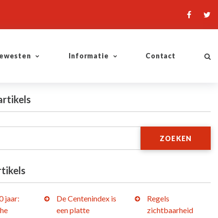
ewesten
Informatie
Contact
artikels
ZOEKEN
tikels
 jaar:
De Centenindex is
Regels
che
een platte
zichtbaarheid