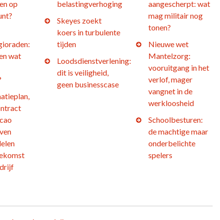
en op
belastingverhoging
aangescherpt: wat
unt?
mag militair nog
Skeyes zoekt
tonen?
koers in turbulente
gioraden:
tijden
Nieuwe wet
 en wat
Mantelzorg:
Loodsdienstverlening:
vooruitgang in het
dit is veiligheid,
?
verlof, mager
geen businesscase
vangnet in de
atieplan,
werkloosheid
ntract
 cao
Schoolbesturen:
jven
de machtige maar
elen
onderbelichte
oekomst
spelers
drijf