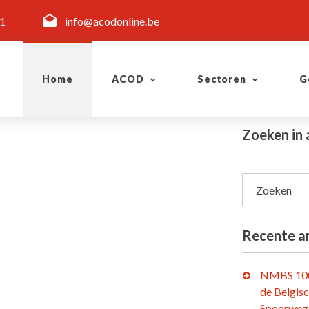
11
info@acodonline.be
Home
ACOD
Sectoren
G
Zoeken in 
Zoeken
Recente ar
NMBS 100
de Belgis
Spoorweg