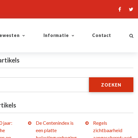
ewesten
Informatie
Contact
artikels
ZOEKEN
tikels
 jaar:
De Centenindex is
Regels
che
een platte
zichtbaarheid
en op
belastingverhoging
aangescherpt: wat