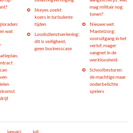
unt?
mag militair nog
Skeyes zoekt
tonen?
koers in turbulente
gioraden:
tijden
Nieuwe wet
 en wat
Mantelzorg:
Loodsdienstverlening:
vooruitgang in het
dit is veiligheid,
?
verlof, mager
geen businesscase
vangnet in de
atieplan,
werkloosheid
ntract
 cao
Schoolbesturen:
jven
de machtige maar
elen
onderbelichte
oekomst
spelers
drijf
januari
juli