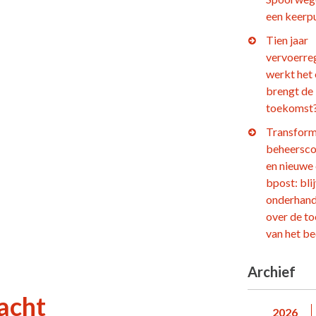
een keerp
Tien jaar
vervoerre
werkt het
brengt de
toekomst
Transform
beheersco
en nieuwe
bpost: bli
onderhand
over de t
van het be
Archief
acht
2026