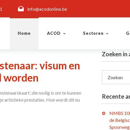
11
info@acodonline.be
Home
ACOD
Sectoren
G
Zoeken in 
nstenaar: visum en
d worden
Zoeken
stenaarskaart’, die nodig is om te kunnen
Recente ar
e artistieke prestaties. Hoe wordt dit nu
NMBS 100
de Belgis
Spoorweg