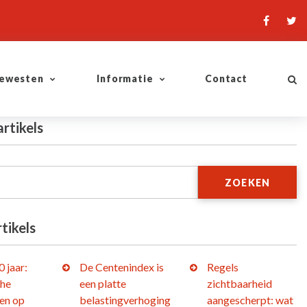
ewesten
Informatie
Contact
artikels
ZOEKEN
tikels
 jaar:
De Centenindex is
Regels
che
een platte
zichtbaarheid
en op
belastingverhoging
aangescherpt: wat