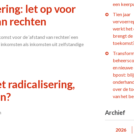
een keerp
ing: let op voor
Tien jaar
an rechten
vervoerre
werkt het
brengt de
omst voor de ‘afstand van rechten’ een
toekomst
nkomsten als inkomsten uit zelfstandige
Transform
beheersco
en nieuwe
bpost: bli
 radicalisering,
onderhand
over de t
en?
van het be
Archief
n
2026