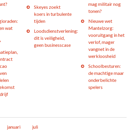
unt?
mag militair nog
Skeyes zoekt
tonen?
koers in turbulente
gioraden:
tijden
Nieuwe wet
 en wat
Mantelzorg:
Loodsdienstverlening:
vooruitgang in het
dit is veiligheid,
?
verlof, mager
geen businesscase
vangnet in de
atieplan,
werkloosheid
ntract
 cao
Schoolbesturen:
jven
de machtige maar
elen
onderbelichte
oekomst
spelers
drijf
januari
juli