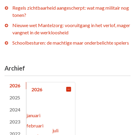
Regels zichtbaarheid aangescherpt: wat mag militair nog
tonen?
Nieuwe wet Mantelzorg: vooruitgang in het verlof, mager
vangnet in de werkloosheid
Schoolbesturen: de machtige maar onderbelichte spelers
Archief
2026
2026
2025
2024
januari
2023
februari
juli
2022