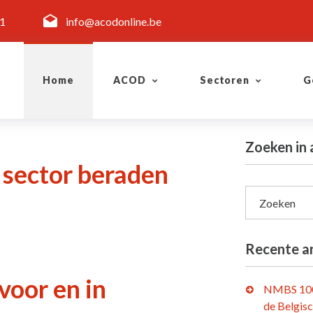
11
info@acodonline.be
Home
ACOD
Sectoren
G
Zoeken in 
sector beraden
Zoeken
Recente ar
voor en in
NMBS 100
de Belgis