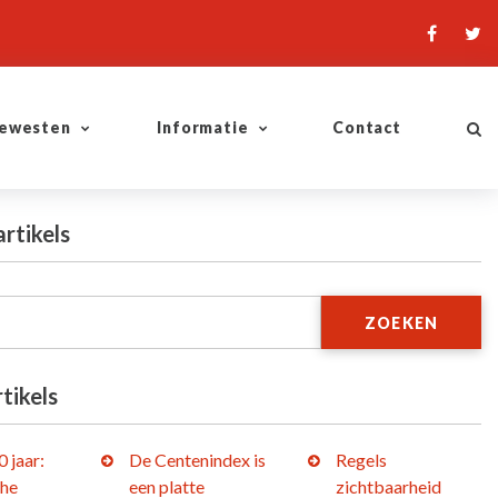
ewesten
Informatie
Contact
artikels
ZOEKEN
tikels
 jaar:
De Centenindex is
Regels
che
een platte
zichtbaarheid