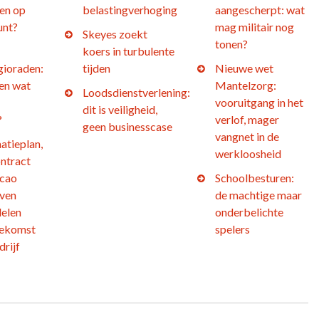
en op
belastingverhoging
aangescherpt: wat
unt?
mag militair nog
Skeyes zoekt
tonen?
koers in turbulente
gioraden:
tijden
Nieuwe wet
 en wat
Mantelzorg:
Loodsdienstverlening:
vooruitgang in het
dit is veiligheid,
?
verlof, mager
geen businesscase
vangnet in de
atieplan,
werkloosheid
ntract
 cao
Schoolbesturen:
jven
de machtige maar
elen
onderbelichte
oekomst
spelers
drijf