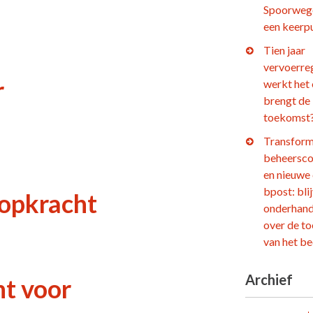
Spoorweg
een keerp
Tien jaar
vervoerre
r
werkt het
brengt de
toekomst
Transform
beheersco
en nieuwe
bpost: bli
oopkracht
onderhand
over de t
van het be
Archief
ht voor