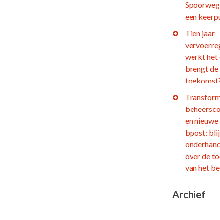
Spoorweg
een keerp
Tien jaar
vervoerre
werkt het
brengt de
toekomst
Transform
beheersco
en nieuwe
bpost: bli
onderhand
over de t
van het be
Archief