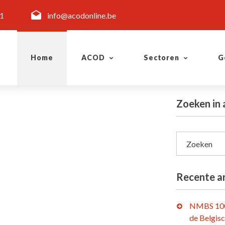
11
info@acodonline.be
Home
ACOD
Sectoren
G
Zoeken in 
Zoeken
Recente ar
NMBS 100
de Belgis