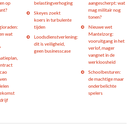
en op
belastingverhoging
aangescherpt: wat
unt?
mag militair nog
Skeyes zoekt
tonen?
koers in turbulente
gioraden:
tijden
Nieuwe wet
 en wat
Mantelzorg:
Loodsdienstverlening:
vooruitgang in het
dit is veiligheid,
?
verlof, mager
geen businesscase
vangnet in de
atieplan,
werkloosheid
ntract
 cao
Schoolbesturen:
jven
de machtige maar
elen
onderbelichte
oekomst
spelers
drijf