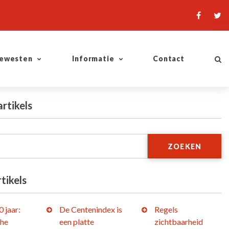
ewesten
Informatie
Contact
artikels
ZOEKEN
tikels
 jaar:
De Centenindex is
Regels
che
een platte
zichtbaarheid