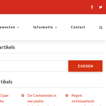
ewesten
Informatie
Contact
artikels
ZOEKEN
tikels
 jaar:
De Centenindex is
Regels
che
een platte
zichtbaarheid