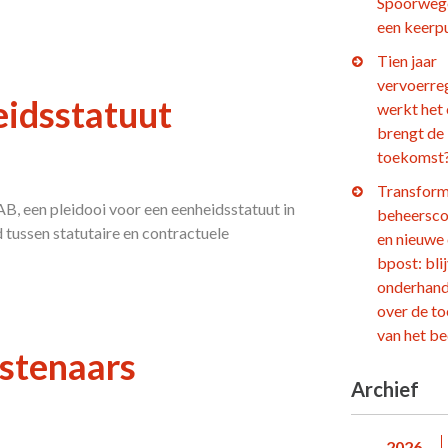
Spoorweg
een keerp
Tien jaar
vervoerre
heidsstatuut
werkt het
brengt de
toekomst
Transform
B, een pleidooi voor een eenheidsstatuut in
beheersco
tussen statutaire en contractuele
en nieuwe
bpost: bli
onderhand
over de t
van het be
nstenaars
Archief
2026