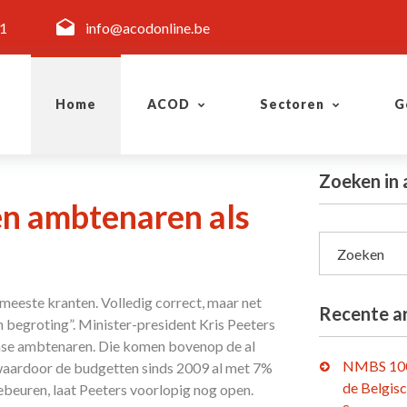
11
info@acodonline.be
Home
ACOD
Sectoren
G
Zoeken in 
en ambtenaren als
Zoeken
meeste kranten. Volledig correct, maar net
Recente ar
n begroting”. Minister-president Kris Peeters
mse ambtenaren. Die komen bovenop de al
NMBS 100
waardoor de budgetten sinds 2009 al met 7%
de Belgis
beuren, laat Peeters voorlopig nog open.