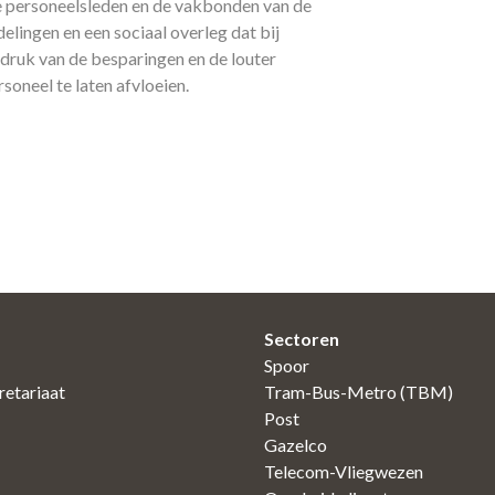
e personeelsleden en de vakbonden van de
ingen en een sociaal overleg dat bij
druk van de besparingen en de louter
oneel te laten afvloeien.
Sectoren
Spoor
etariaat
Tram-Bus-Metro (TBM)
Post
Gazelco
Telecom-Vliegwezen