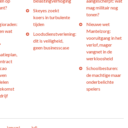
en op
belastingverhoging
aangescherpt: wat
unt?
mag militair nog
Skeyes zoekt
tonen?
koers in turbulente
gioraden:
tijden
Nieuwe wet
 en wat
Mantelzorg:
Loodsdienstverlening:
vooruitgang in het
dit is veiligheid,
?
verlof, mager
geen businesscase
vangnet in de
atieplan,
werkloosheid
ntract
 cao
Schoolbesturen:
jven
de machtige maar
elen
onderbelichte
oekomst
spelers
drijf
januari
juli