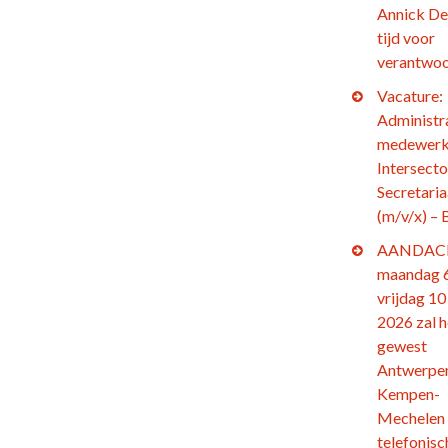
Annick De
tijd voor
verantwoo
Vacature:
Administr
medewerk
Intersecto
Secretaria
(m/v/x) – 
AANDACH
maandag 6
vrijdag 10 
2026 zal h
gewest
Antwerpe
Kempen-
Mechelen
telefonisc