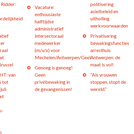
 Ridder:
politisering
Vacature:
asielbeleid en
enthousiaste
rdelijkheid
uitholling
halftijdse
werkvoorwaarden
administratief
atief
intersectoraal
Privatisering
er
medewerker
bewakingsfuncties
raal
(m/v/x) voor
arresthuis
at
Mechelen/Antwerpen/Geel
Antwerpen: de
Brussel
maat is vol!
Genoeg is genoeg!
T: van
Geen
“Als vrouwen
 tot
privébewaking in
stoppen, stopt de
juli
de gevangenissen!
wereld.”
et
n-
h