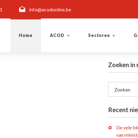
11
info@acodonline.be
Home
ACOD
Sectoren
G
Zoeken in 
Zoeken
Recent ni
De vele b
van minist