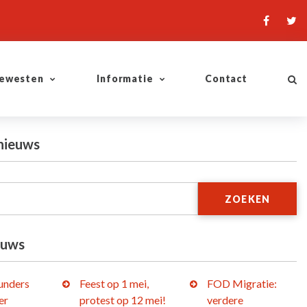
ewesten
Informatie
Contact
nieuws
ZOEKEN
euws
lunders
Feest op 1 mei,
FOD Migratie:
er
protest op 12 mei!
verdere