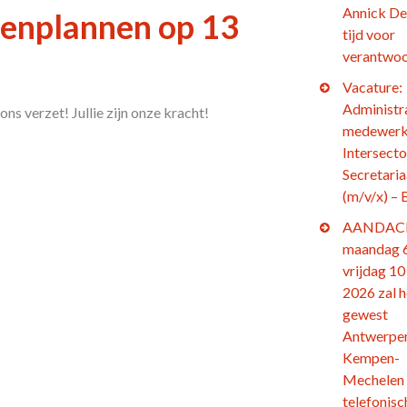
Annick De
oenplannen op 13
tijd voor
verantwoo
Vacature:
Administr
s verzet! Jullie zijn onze kracht!
medewerk
Intersecto
Secretaria
(m/v/x) – 
AANDACH
maandag 6
vrijdag 10 
2026 zal h
gewest
Antwerpe
Kempen-
Mechelen
telefonisc