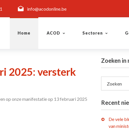
11
info@acodonline.be
Home
ACOD
Sectoren
G
Zoeken in 
ri 2025: versterk
Zoeken
ren op onze manifestatie op 13 februari 2025
Recent ni
De vele b
van minist