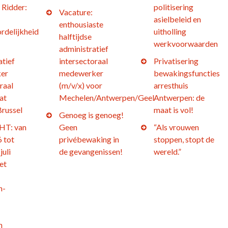
 Ridder:
politisering
Vacature:
asielbeleid en
enthousiaste
rdelijkheid
uitholling
halftijdse
werkvoorwaarden
administratief
atief
intersectoraal
Privatisering
er
medewerker
bewakingsfuncties
raal
(m/v/x) voor
arresthuis
at
Mechelen/Antwerpen/Geel
Antwerpen: de
Brussel
maat is vol!
Genoeg is genoeg!
T: van
Geen
“Als vrouwen
 tot
privébewaking in
stoppen, stopt de
juli
de gevangenissen!
wereld.”
et
n-
h