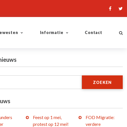
ewesten
Informatie
Contact
nieuws
ZOEKEN
euws
lunders
Feest op 1 mei,
FOD Migratie:
er
protest op 12 mei!
verdere