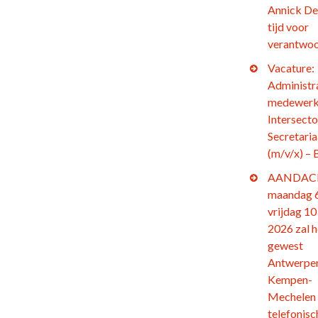
Annick De
tijd voor
verantwoo
Vacature:
Administr
medewerk
Intersecto
Secretaria
(m/v/x) – 
AANDACH
maandag 6
vrijdag 10 
2026 zal h
gewest
Antwerpe
Kempen-
Mechelen
telefonisc