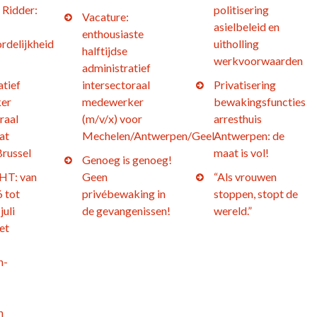
 Ridder:
politisering
Vacature:
asielbeleid en
enthousiaste
rdelijkheid
uitholling
halftijdse
werkvoorwaarden
administratief
atief
intersectoraal
Privatisering
er
medewerker
bewakingsfuncties
raal
(m/v/x) voor
arresthuis
at
Mechelen/Antwerpen/Geel
Antwerpen: de
Brussel
maat is vol!
Genoeg is genoeg!
T: van
Geen
“Als vrouwen
 tot
privébewaking in
stoppen, stopt de
juli
de gevangenissen!
wereld.”
et
n-
h