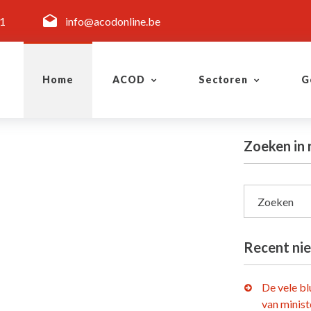
11
info@acodonline.be
Home
ACOD
Sectoren
G
Zoeken in 
Zoeken
Recent ni
De vele b
van minist