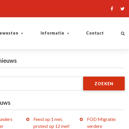
ewesten
Informatie
Contact
nieuws
ZOEKEN
euws
lunders
Feest op 1 mei,
FOD Migratie:
er
protest op 12 mei!
verdere