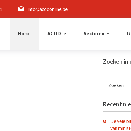
11
info@acodonline.be
Home
ACOD
Sectoren
G
Zoeken in 
Zoeken
Recent ni
De vele b
van minist