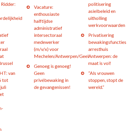
 Ridder:
politisering
Vacature:
asielbeleid en
enthousiaste
rdelijkheid
uitholling
halftijdse
werkvoorwaarden
administratief
atief
intersectoraal
Privatisering
er
medewerker
bewakingsfuncties
raal
(m/v/x) voor
arresthuis
at
Mechelen/Antwerpen/Geel
Antwerpen: de
Brussel
maat is vol!
Genoeg is genoeg!
T: van
Geen
“Als vrouwen
 tot
privébewaking in
stoppen, stopt de
juli
de gevangenissen!
wereld.”
et
n-
h