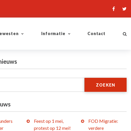
ewesten
Informatie
Contact
nieuws
ZOEKEN
euws
lunders
Feest op 1 mei,
FOD Migratie:
er
protest op 12 mei!
verdere