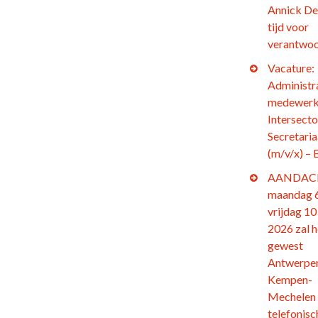
Annick De
tijd voor
verantwoo
Vacature:
Administr
medewerk
Intersecto
Secretaria
(m/v/x) – 
AANDACH
maandag 6
vrijdag 10 
2026 zal h
gewest
Antwerpe
Kempen-
Mechelen
telefonisc