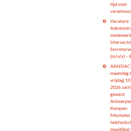
tijd voor
verantwoo
Vacature:
Administr
medewerk
Intersecto
Secretaria
(m/v/x) – 
AANDACH
maandag 6
vrijdag 10 
2026 zal h
gewest
Antwerpe
Kempen-
Mechelen
telefonisc
moeilijker