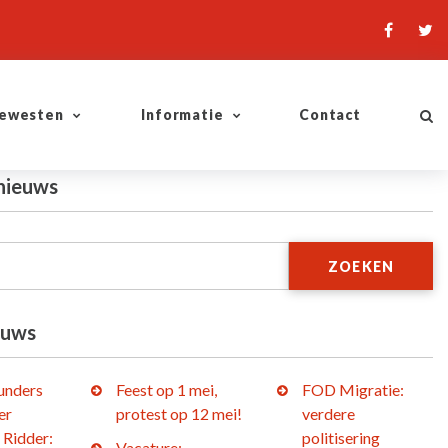
ewesten
Informatie
Contact
nieuws
ZOEKEN
euws
lunders
Feest op 1 mei,
FOD Migratie:
er
protest op 12 mei!
verdere
 Ridder:
politisering
Vacature: