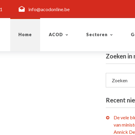
11
info@acodonline.be
Home
ACOD
Sectoren
G
Zoeken in 
Zoeken
Recent ni
De vele b
van minist
Annick De