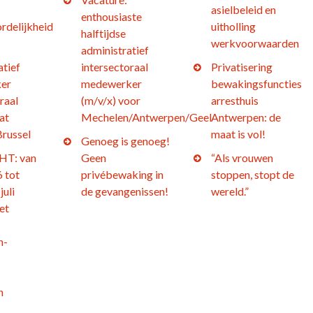
asielbeleid en
enthousiaste
rdelijkheid
uitholling
halftijdse
werkvoorwaarden
administratief
atief
intersectoraal
Privatisering
er
medewerker
bewakingsfuncties
raal
(m/v/x) voor
arresthuis
at
Mechelen/Antwerpen/Geel
Antwerpen: de
Brussel
maat is vol!
Genoeg is genoeg!
T: van
Geen
“Als vrouwen
 tot
privébewaking in
stoppen, stopt de
juli
de gevangenissen!
wereld.”
et
n-
h