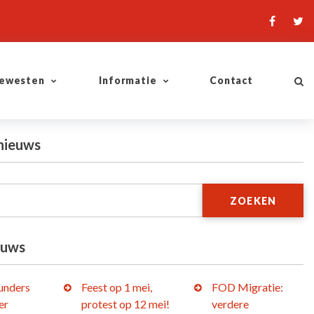
ewesten
Informatie
Contact
nieuws
ZOEKEN
euws
lunders
Feest op 1 mei,
FOD Migratie:
er
protest op 12 mei!
verdere