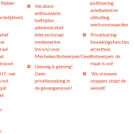
 Ridder:
politisering
Vacature:
asielbeleid en
enthousiaste
rdelijkheid
uitholling
halftijdse
werkvoorwaarden
administratief
atief
intersectoraal
Privatisering
er
medewerker
bewakingsfuncties
raal
(m/v/x) voor
arresthuis
at
Mechelen/Antwerpen/Geel
Antwerpen: de
Brussel
maat is vol!
Genoeg is genoeg!
T: van
Geen
“Als vrouwen
 tot
privébewaking in
stoppen, stopt de
juli
de gevangenissen!
wereld.”
et
n-
h