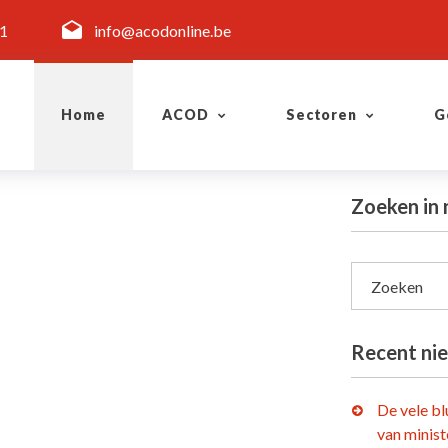
11
info@acodonline.be
Home
ACOD
Sectoren
G
Zoeken in 
Zoeken
Recent ni
De vele b
van minist