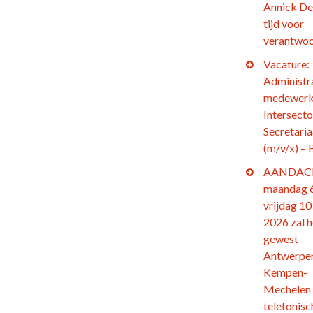
Annick De
tijd voor
verantwoo
Vacature:
Administr
medewerk
Intersecto
Secretaria
(m/v/x) – 
AANDACH
maandag 6
vrijdag 10 
2026 zal h
gewest
Antwerpe
Kempen-
Mechelen
telefonisc