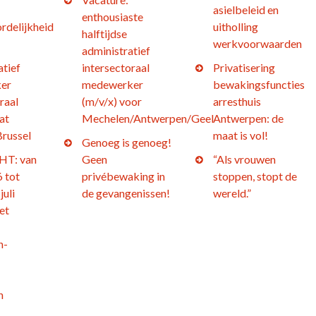
asielbeleid en
enthousiaste
rdelijkheid
uitholling
halftijdse
werkvoorwaarden
administratief
atief
intersectoraal
Privatisering
er
medewerker
bewakingsfuncties
raal
(m/v/x) voor
arresthuis
at
Mechelen/Antwerpen/Geel
Antwerpen: de
Brussel
maat is vol!
Genoeg is genoeg!
T: van
Geen
“Als vrouwen
 tot
privébewaking in
stoppen, stopt de
juli
de gevangenissen!
wereld.”
et
n-
h