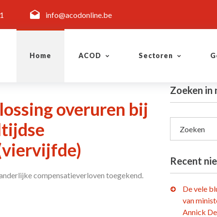
11
info@acodonline.be
Home
ACOD
Sectoren
G
Zoeken in 
ossing overuren bij
tijdse
Zoeken
viervijfde)
Recent ni
veranderlijke compensatieverloven toegekend.
De vele b
van minist
Annick De