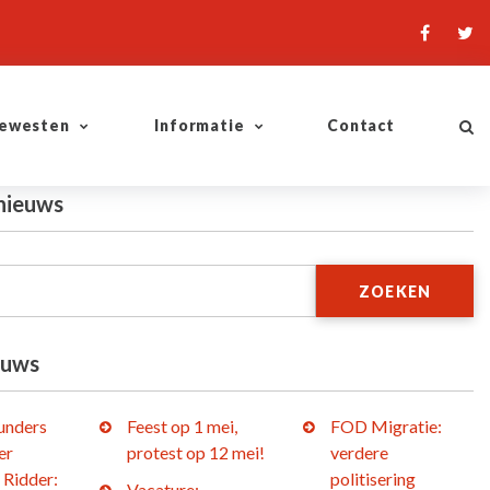
ewesten
Informatie
Contact
nieuws
ZOEKEN
euws
lunders
Feest op 1 mei,
FOD Migratie:
er
protest op 12 mei!
verdere
 Ridder:
politisering
Vacature: