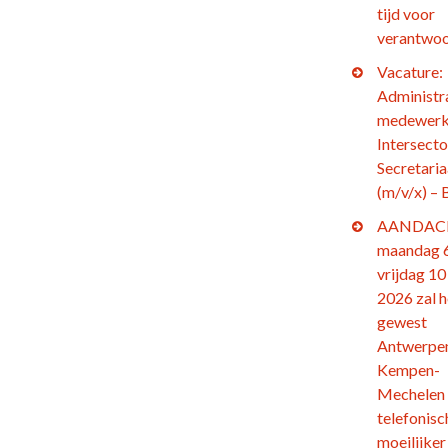
tijd voor
verantwoo
Vacature:
Administr
medewerk
Intersecto
Secretaria
(m/v/x) – 
AANDACH
maandag 6
vrijdag 10 
2026 zal h
gewest
Antwerpe
Kempen-
Mechelen
telefonisc
moeilijker