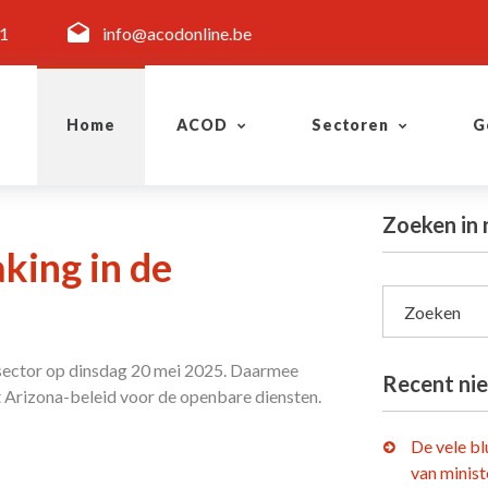
11
info@acodonline.be
Home
ACOD
Sectoren
G
Zoeken in 
king in de
Zoeken
sector op dinsdag 20 mei 2025. Daarmee
Recent ni
t Arizona-beleid voor de openbare diensten.
De vele b
van minist