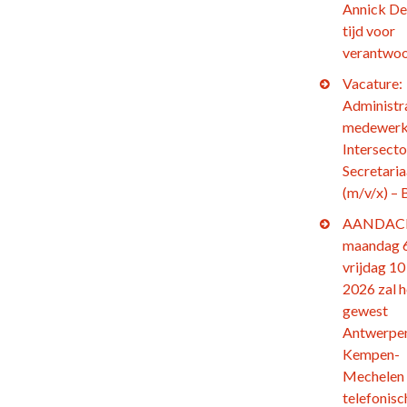
Annick De
tijd voor
verantwoo
Vacature:
Administr
medewerk
Intersecto
Secretaria
(m/v/x) – 
AANDACH
maandag 6
vrijdag 10 
2026 zal h
gewest
Antwerpe
Kempen-
Mechelen
telefonisc