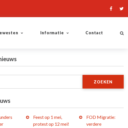
ewesten
Informatie
Contact
nieuws
ZOEKEN
euws
lunders
Feest op 1 mei,
FOD Migratie:
er
protest op 12 mei!
verdere