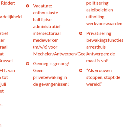
 Ridder:
politisering
Vacature:
asielbeleid en
enthousiaste
rdelijkheid
uitholling
halftijdse
werkvoorwaarden
administratief
atief
intersectoraal
Privatisering
er
medewerker
bewakingsfuncties
raal
(m/v/x) voor
arresthuis
at
Mechelen/Antwerpen/Geel
Antwerpen: de
Brussel
maat is vol!
Genoeg is genoeg!
T: van
Geen
“Als vrouwen
 tot
privébewaking in
stoppen, stopt de
juli
de gevangenissen!
wereld.”
et
n-
h