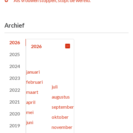
“Als vrouwen stoppen, stopt de wereld.”
Archief
2026
2026
2025
2024
januari
2023
februari
juli
2022
maart
augustus
2021
april
september
mei
2020
oktober
juni
2019
november