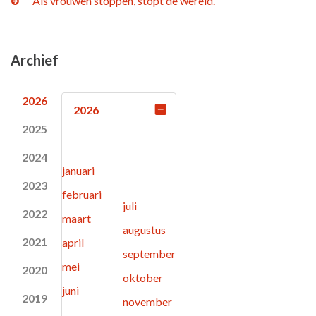
“Als vrouwen stoppen, stopt de wereld.”
Archief
2026
2026
2025
2024
januari
2023
februari
juli
2022
maart
augustus
2021
april
september
mei
2020
oktober
juni
2019
november