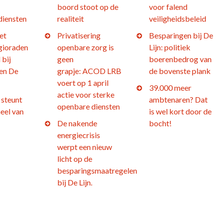
boord stoot op de
voor falend
diensten
realiteit
veiligheidsbeleid
et
Privatisering
Besparingen bij De
gioraden
openbare zorg is
Lijn: politiek
 bij
geen
boerenbedrog van
en De
grapje: ACOD LRB
de bovenste plank
voert op 1 april
39.000 meer
actie voor sterke
steunt
ambtenaren? Dat
openbare diensten
eel van
is wel kort door de
De nakende
bocht!
energiecrisis
werpt een nieuw
licht op de
besparingsmaatregelen
bij De Lijn.