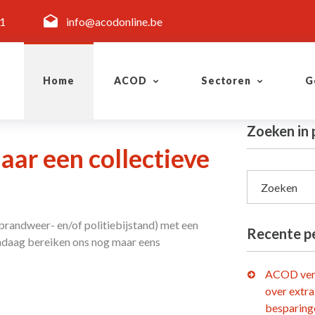
11
info@acodonline.be
Home
ACOD
Sectoren
G
Zoeken in 
aar een collectieve
Zoeken
brandweer- en/of politiebijstand) met een
Recente p
ndaag bereiken ons nog maar eens
ACOD ver
over extra
besparing