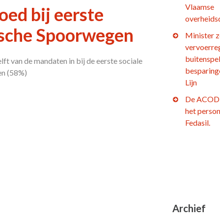
Vlaamse
ed bij eerste
overheids
gische Spoorwegen
Minister z
vervoerre
buitenspel
an de mandaten in bij de eerste sociale
besparing
en (58%)
Lijn
De ACOD 
het person
Fedasil.
Archief