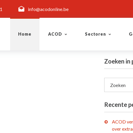
11
info@acodonline.be
Home
ACOD
Sectoren
G
Zoeken in 
Zoeken
Recente p
ACOD ver
over extra