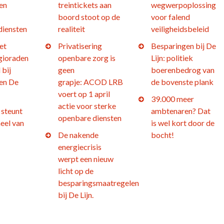
en
treintickets aan
wegwerpoplossing
boord stoot op de
voor falend
diensten
realiteit
veiligheidsbeleid
et
Privatisering
Besparingen bij De
gioraden
openbare zorg is
Lijn: politiek
 bij
geen
boerenbedrog van
en De
grapje: ACOD LRB
de bovenste plank
voert op 1 april
39.000 meer
actie voor sterke
steunt
ambtenaren? Dat
openbare diensten
eel van
is wel kort door de
De nakende
bocht!
energiecrisis
werpt een nieuw
licht op de
besparingsmaatregelen
bij De Lijn.