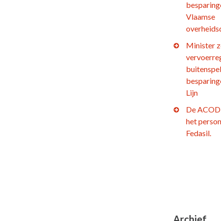
besparing
Vlaamse
overheids
Minister z
vervoerre
buitenspel
besparing
Lijn
De ACOD 
het person
Fedasil.
Archief