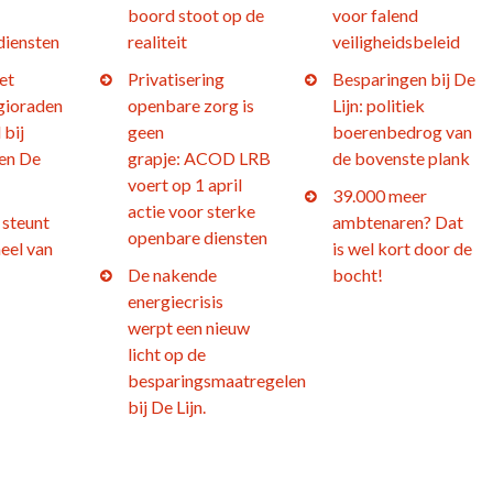
boord stoot op de
voor falend
diensten
realiteit
veiligheidsbeleid
et
Privatisering
Besparingen bij De
gioraden
openbare zorg is
Lijn: politiek
 bij
geen
boerenbedrog van
en De
grapje: ACOD LRB
de bovenste plank
voert op 1 april
39.000 meer
actie voor sterke
steunt
ambtenaren? Dat
openbare diensten
eel van
is wel kort door de
De nakende
bocht!
energiecrisis
werpt een nieuw
licht op de
besparingsmaatregelen
bij De Lijn.