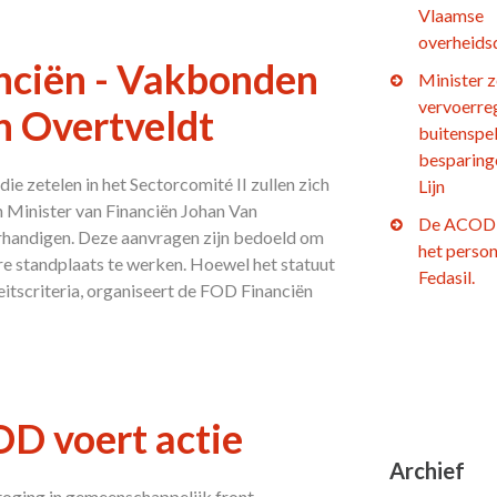
Vlaamse
overheids
nciën - Vakbonden
Minister z
vervoerre
n Overtveldt
buitenspel
besparing
e zetelen in het Sectorcomité II zullen zich
Lijn
 Minister van Financiën Johan Van
De ACOD 
rhandigen. Deze aanvragen zijn bedoeld om
het person
re standplaats te werken. Hoewel het statuut
Fedasil.
eitscriteria, organiseert de FOD Financiën
OD voert actie
Archief
oging in gemeenschappelijk front