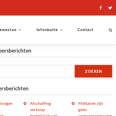
ewesten
Informatie
Contact
persberichten
ZOEKEN
ersberichten
bolgen
Afschaffing
Militairen zijn
verkoop
geen
en
treintickets aan
wegwerpoplossing