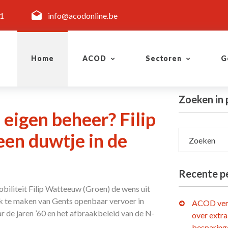
11
info@acodonline.be
Home
ACOD
Sectoren
G
Zoeken in 
 eigen beheer? Filip
en duwtje in de
Zoeken
Recente p
iliteit Filip Watteeuw (Groen) de wens uit
rk te maken van Gents openbaar vervoer in
ACOD ver
 de jaren ’60 en het afbraakbeleid van de N-
over extra
besparing