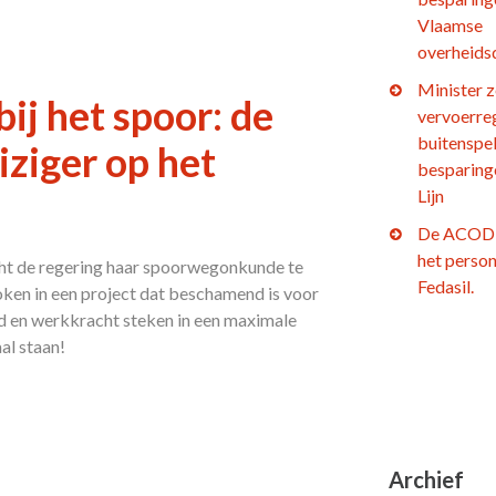
Vlaamse
overheids
Minister z
ij het spoor: de
vervoerre
buitenspel
iziger op het
besparing
Lijn
De ACOD 
het person
cht de regering haar spoorwegonkunde te
Fedasil.
oken in een project dat beschamend is voor
d en werkkracht steken in een maximale
al staan!
Archief