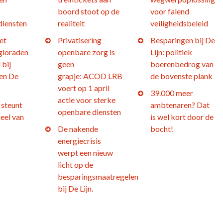
boord stoot op de
voor falend
diensten
realiteit
veiligheidsbeleid
et
Privatisering
Besparingen bij De
gioraden
openbare zorg is
Lijn: politiek
 bij
geen
boerenbedrog van
en De
grapje: ACOD LRB
de bovenste plank
voert op 1 april
39.000 meer
actie voor sterke
steunt
ambtenaren? Dat
openbare diensten
eel van
is wel kort door de
De nakende
bocht!
energiecrisis
werpt een nieuw
licht op de
besparingsmaatregelen
bij De Lijn.