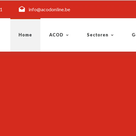
11
info@acodonline.be
Home
ACOD
Sectoren
G