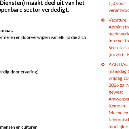
iensten) maakt deel uit van het
tijd voor
penbare sector verdedigt.
verantwoo
Vacature:
Administr
ariaat.
medewerk
formeren en doorverwijzen van elk lid die zich
Intersecto
Secretaria
(m/v/x) – 
AANDACH
maandag 6
ardig door ervaring)
vrijdag 10 
2026 zal h
gewest
Antwerpe
Kempen-
Mechelen
telefonisc
moeilijker
 mensen en culturen