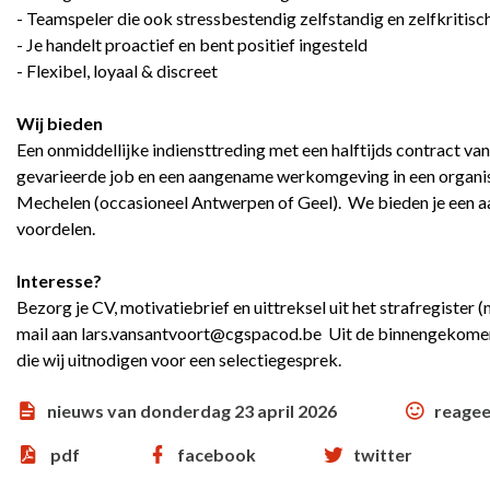
- Teamspeler die ook stressbestendig zelfstandig en zelfkritis
- Je handelt proactief en bent positief ingesteld
- Flexibel, loyaal & discreet
Wij bieden
Een onmiddellijke indiensttreding met een halftijds contract v
gevarieerde job en een aangename werkomgeving in een organisa
Mechelen (occasioneel Antwerpen of Geel). We bieden je een aan
voordelen.
Interesse?
Bezorg je CV, motivatiebrief en uittreksel uit het strafregister (
mail aan
lars.vansantvoort@cgspacod.be
Uit de binnengekomen 
die wij uitnodigen voor een selectiegesprek.
nieuws van donderdag 23 april 2026
reagee
pdf
facebook
twitter