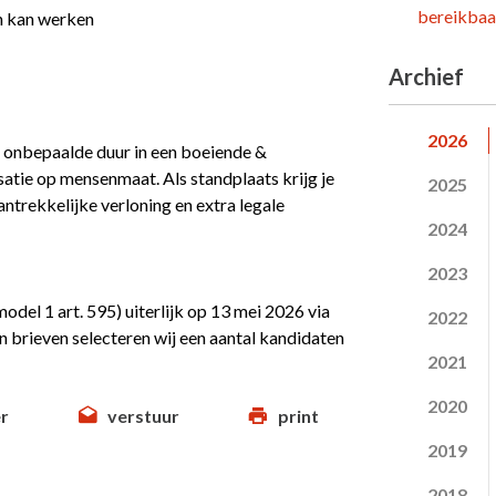
bereikbaar
ch kan werken
Archief
2026
an onbepaalde duur in een boeiende &
tie op mensenmaat. Als standplaats krijg je
2025
trekkelijke verloning en extra legale
2024
2023
model 1 art. 595) uiterlijk op 13 mei 2026 via
2022
brieven selecteren wij een aantal kandidaten
2021
2020
r
verstuur
print
2019
2018