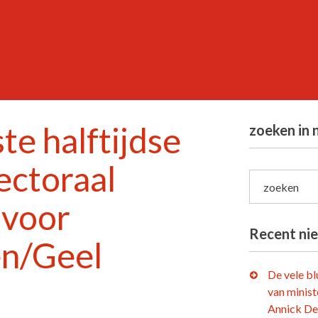
te halftijdse
zoeken in 
ectoraal
zoeken
 voor
Recent ni
n/Geel
De vele b
van minist
Annick De