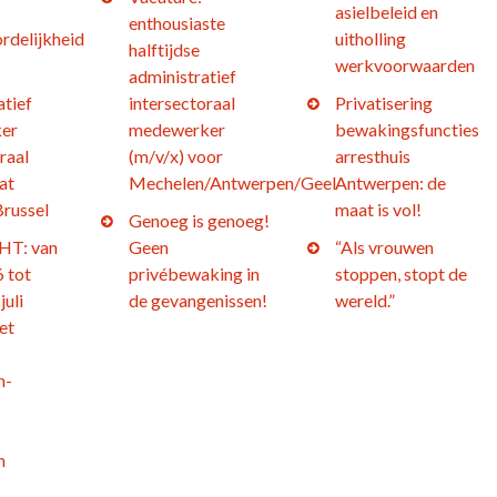
asielbeleid en
enthousiaste
rdelijkheid
uitholling
halftijdse
werkvoorwaarden
administratief
atief
intersectoraal
Privatisering
er
medewerker
bewakingsfuncties
raal
(m/v/x) voor
arresthuis
at
Mechelen/Antwerpen/Geel
Antwerpen: de
Brussel
maat is vol!
Genoeg is genoeg!
T: van
Geen
“Als vrouwen
 tot
privébewaking in
stoppen, stopt de
juli
de gevangenissen!
wereld.”
et
n-
h