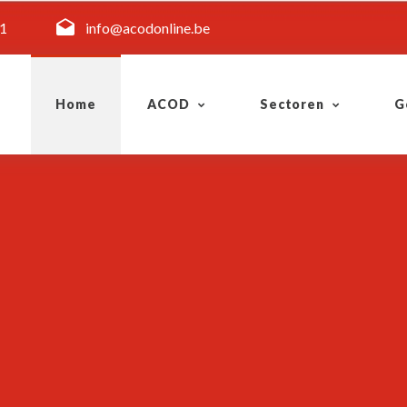
11
info@acodonline.be
Home
ACOD
Sectoren
G