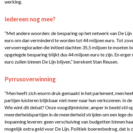
werking.
Iedereen nog mee?
“Met andere woorden: de besparing op het netwerk van De Lijn g
euro om dan verminderd te worden tot 44 miljoen euro. Tot zov
vervoerregioraden die initieel dachten 35,5 miljoen te moeten 
opgelegde besparing blijkt dus 44 miljoen euro te zijn. En erger
euro zullen binnen De Lijn blijven,” berekent Stan Reusen.
Pyrrusoverwinning
“Men heeft zich enorm druk gemaakt in het parlement, men he
partijen luisteren blijkbaar niet meer naar hun verkozenen. In
Wie wint dit debat? Onze voogdijminister, amper in beeld stil o
meerderheidspartijen in de meerderheid strijden om een lege d
inspanning leveren: geen verschuiving van budgetten binnen ha
mogelijk extra geld voor De Lijn. Politiek boerenbedrog, dat is di