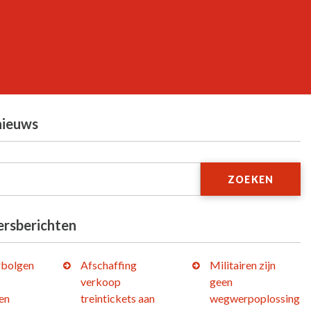
nieuws
ZOEKEN
ersberichten
bolgen
Afschaffing
Militairen zijn
verkoop
geen
en
treintickets aan
wegwerpoplossing