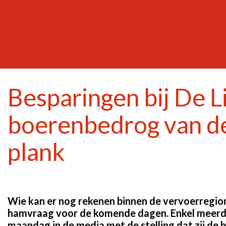
Besparingen bij De Li
boerenbedrog van d
plank
Wie kan er nog rekenen binnen de vervoerregior
hamvraag voor de komende dagen. Enkel meerde
maandag in de media met de stelling dat zij de b