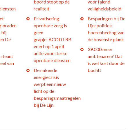
boord stoot op de
voor falend
diensten
realiteit
veiligheidsbeleid
et
Privatisering
Besparingen bij De
gioraden
openbare zorg is
Lijn: politiek
 bij
geen
boerenbedrog van
en De
grapje: ACOD LRB
de bovenste plank
voert op 1 april
39.000 meer
actie voor sterke
steunt
ambtenaren? Dat
openbare diensten
eel van
is wel kort door de
De nakende
bocht!
energiecrisis
werpt een nieuw
licht op de
besparingsmaatregelen
bij De Lijn.