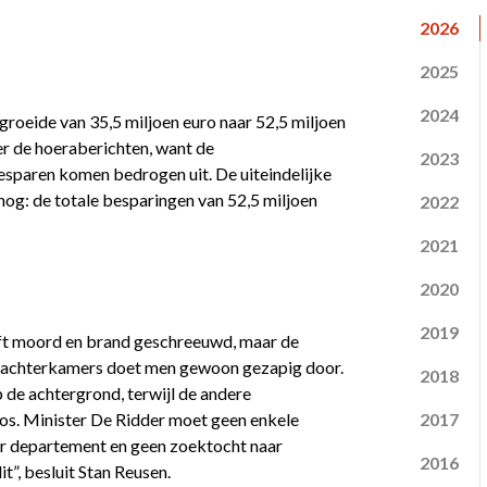
2026
2025
2024
roeide van 35,5 miljoen euro naar 52,5 miljoen
er de hoeraberichten, want de
2023
besparen komen bedrogen uit. De uiteindelijke
 nog: de totale besparingen van 52,5 miljoen
2022
2021
2020
2019
eft moord en brand geschreeuwd, maar de
 de achterkamers doet men gewoon gezapig door.
2018
p de achtergrond, terwijl de andere
oos. Minister De Ridder moet geen enkele
2017
ar departement en geen zoektocht naar
2016
t”, besluit Stan Reusen.