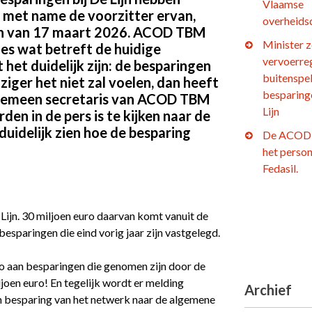
Vlaamse
 met name de voorzitter ervan,
overheids
rgen van 17 maart 2026. ACOD TBM
Minister z
es wat betreft de huidige
vervoerre
 het duidelijk zijn: de besparingen
buitenspel
iziger het niet zal voelen, dan heeft
besparing
algemeen secretaris van ACOD TBM
Lijn
den in de pers is te kijken naar de
duidelijk zien hoe de besparing
De ACOD 
het person
Fedasil.
 Lijn. 30 miljoen euro daarvan komt vanuit de
sparingen die eind vorig jaar zijn vastgelegd.
ro aan besparingen die genomen zijn door de
joen euro! En tegelijk wordt er melding
Archief
n besparing van het netwerk naar de algemene