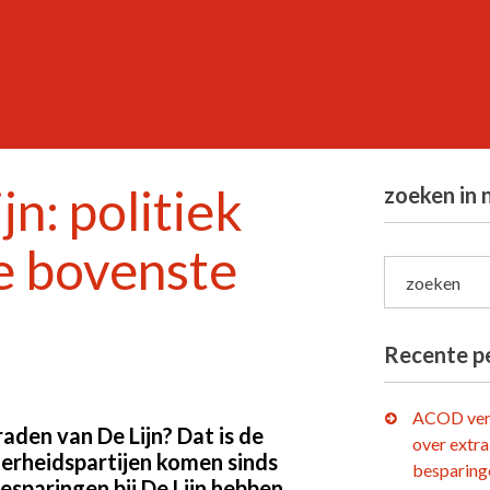
jn: politiek
zoeken in 
e bovenste
zoeken
Recente p
ACOD ver
aden van De Lijn? Dat is de
over extra
rheidspartijen komen sinds
besparing
esparingen bij De Lijn hebben