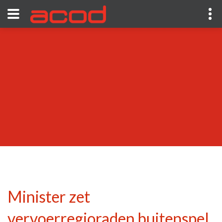
Minister zet
vervoerregioraden buitenspel