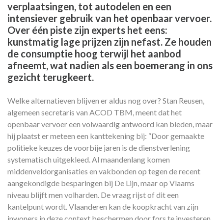
verplaatsingen, tot autodelen en een
intensiever gebruik van het openbaar vervoer.
Over één piste zijn experts het eens:
kunstmatig lage prijzen zijn nefast. Ze houden
de consumptie hoog terwijl het aanbod
afneemt, wat nadien als een boemerang in ons
gezicht terugkeert.
Welke alternatieven blijven er aldus nog over? Stan Reusen,
algemeen secretaris van ACOD TBM, meent dat het
openbaar vervoer een volwaardig antwoord kan bieden, maar
hij plaatst er meteen een kanttekening bij: “Door gemaakte
politieke keuzes de voorbije jaren is de dienstverlening
systematisch uitgekleed. Al maandenlang komen
middenveldorganisaties en vakbonden op tegen de recent
aangekondigde besparingen bij De Lijn, maar op Vlaams
niveau blijft men volharden. De vraag rijst of dit een
kantelpunt wordt. Vlaanderen kan de koopkracht van zijn
inwoners in deze context beschermen door fors te investeren